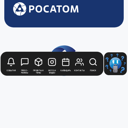
События
Пресс-
Проекты и
Фото и
Календарь
Контакты
Поиск
релизы
темы
видео
Будьте в курсе
новостей