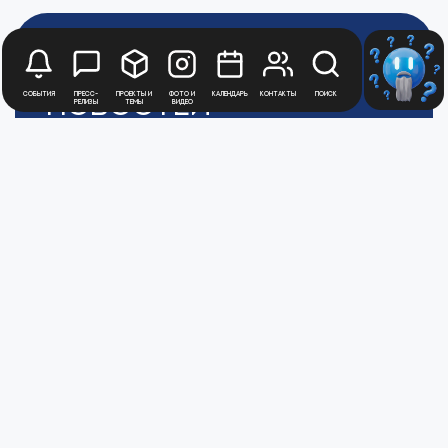
Будьте в курсе
новостей
События
Пресс-
Проекты и
Фото и
Календарь
Контакты
Поиск
релизы
темы
видео
Медиацентра
Атомной
Промышленности
Для получения рассылки новостей
зарегистрируйтесь в Личном кабинете
Перейти в ЛК