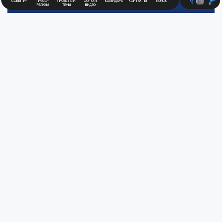
События
Пресс-
Проекты и
Фото и
Календарь
Контакты
Поиск
релизы
темы
видео
Будьте в курсе