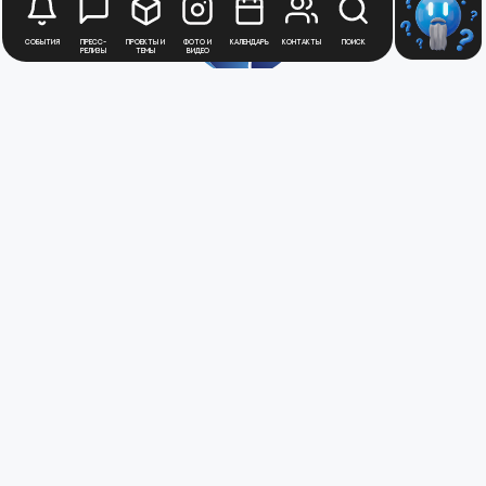
События
Пресс-
Проекты и
Фото и
Календарь
Контакты
Поиск
релизы
темы
видео
Будьте в курсе
новостей
Медиацентра
Атомной
Промышленности
Для получения рассылки новостей
зарегистрируйтесь в Личном кабинете