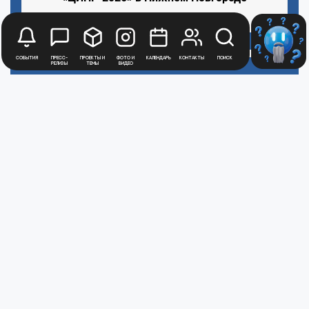
7 мая 2026
ПРЕСС-РЕЛИЗ
События
Пресс-
Проекты и
Фото и
Календарь
Контакты
Поиск
релизы
темы
видео
Медиацентр
Атомной
Промышленности
Цифры и факты
Все новости юбилейного года
Политика обработки персональных данных