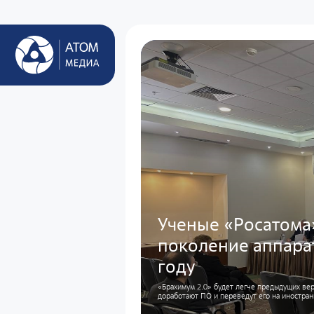
Ученые «Росатома
поколение аппара
году
«Брахимум 2.0» будет легче предыдущих вер
доработают ПО и переведут его на иностра