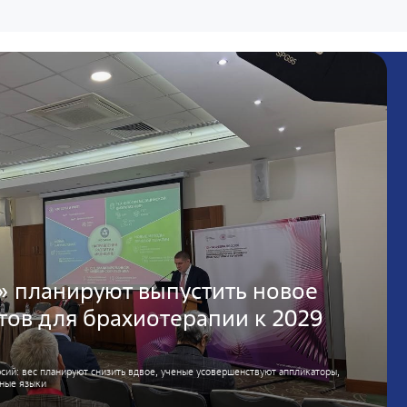
» планируют выпустить новое
тов для брахиотерапии к 2029
сий: вес планируют снизить вдвое, ученые усовершенствуют аппликаторы,
нные языки