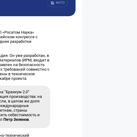
ФОТО
О «Росатом Наука»
сийском конгрессе с
едние разработки
ия. Он уже разработан, в
атериалов (ИРМ, входит в
равлен на безопасность
х требований совместно с
ены в техническое
кабре проекта.
а “Брахиум 2.0”
ция производства: на
ли, в целом же доля
 международные
етнам, страны
зить себестоимость и
ил
Петр Зеленов
.
ьно-технический