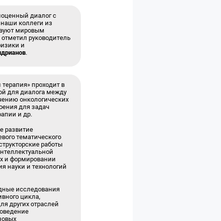
лноценный диалог с
 наши коллеги из
ствуют мировым
 отметил руководитель
физики и
ндрианов
.
 терапия» проходит в
кой для диалога между
ечению онкологических
оения для задач
апии и др.
е развитие
евого тематического
структорские работы
интеллектуальной
ых и формировании
ия науки и технологий
адные исследования
ивного цикла,
для других отраслей
роведение
новых