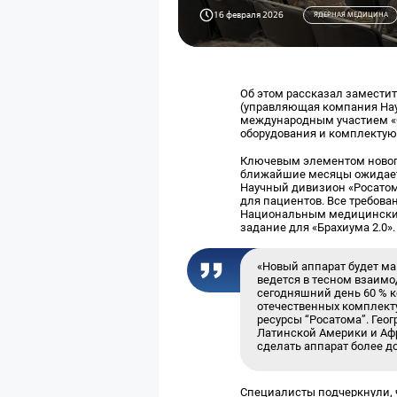
16 февраля 2026
ЯДЕРНАЯ МЕДИЦИНА
Об этом рассказал замести
(управляющая компания Науч
международным участием «О
оборудования и комплектую
Ключевым элементом нового 
ближайшие месяцы ожидаетс
Научный дивизион «Росатом
для пациентов. Все требов
Национальным медицинским 
задание для «Брахиума 2.0»
«Новый аппарат будет ма
ведется в тесном взаим
сегодняшний день 60 % 
отечественных комплект
ресурсы “Росатома”. Ге
Латинской Америки и Афр
сделать аппарат более д
Специалисты подчеркнули, 