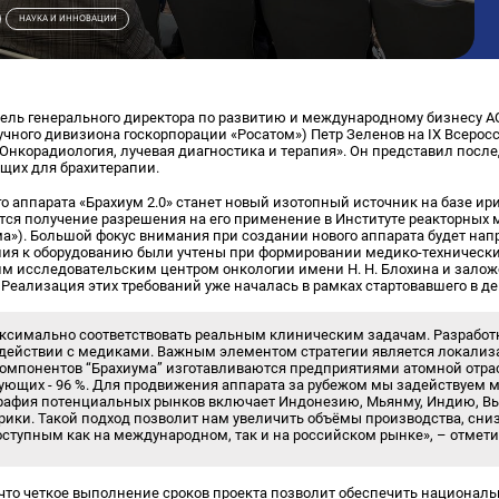
НАУКА И ИННОВАЦИИ
тель генерального директора по развитию и международному бизнесу А
ного дивизиона госкорпорации «Росатом») Петр Зеленов на IX Всерос
нкорадиология, лучевая диагностика и терапия». Он представил посл
щих для брахитерапии.
аппарата «Брахиум 2.0» станет новый изотопный источник на базе ирид
я получение разрешения на его применение в Институте реакторных м
а»). Большой фокус внимания при создании нового аппарата будет нап
ания к оборудованию были учтены при формировании медико-технически
исследовательским центром онкологии имени Н. Н. Блохина и залож
. Реализация этих требований уже началась в рамках стартовавшего в де
ксимально соответствовать реальным клиническим задачам. Разработк
одействии с медиками. Важным элементом стратегии является локализа
компонентов “Брахиума” изготавливаются предприятиями атомной отрас
ующих - 96 %. Для продвижения аппарата за рубежом мы задействуем
ография потенциальных рынков включает Индонезию, Мьянму, Индию, Вь
ики. Такой подход позволит нам увеличить объёмы производства, сни
оступным как на международном, так и на российском рынке», – отмет
что четкое выполнение сроков проекта позволит обеспечить национал