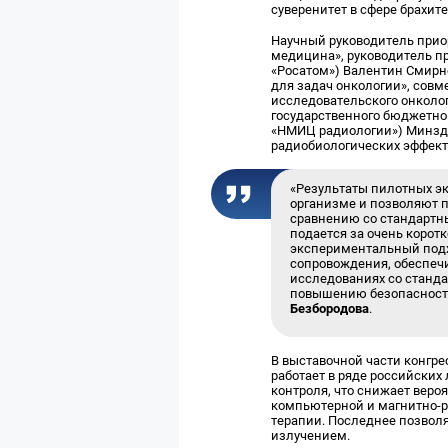
суверенитет в сфере брахит
Научный руководитель прио
медицина», руководитель пр
«Росатом») Валентин Смирн
для задач онкологии», сов
исследовательского онколог
государственного бюджетно
«НМИЦ радиологии») Минздр
радиобиологических эффекто
«Результаты пилотных э
организме и позволяют 
сравнению со стандартн
подается за очень корот
экспериментальный подх
сопровождения, обеспеч
исследованиях со станда
повышению безопасности
Безбородова
.
В выставочной части конгр
работает в ряде российски
контроля, что снижает вер
компьютерной и магнитно-р
терапии. Последнее позволя
излучением.