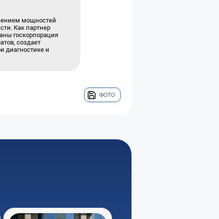
влением мощностей
сти. Как партнер
раны госкорпорация
тов, создает
и диагностике и
ФОТО