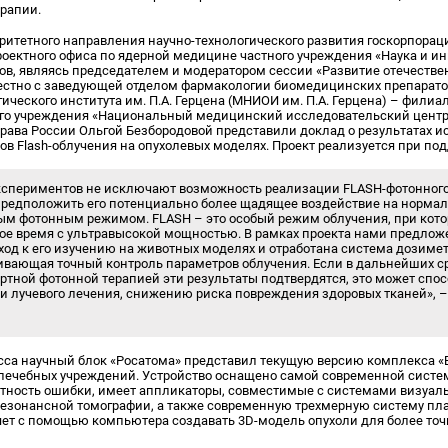
ерапии.
ритетного направления научно-технологического развития госкорпорац
оектного офиса по ядерной медицине частного учреждения «Наука и ин
ов, являясь председателем и модератором сессии «Развитие отечестве
местно с заведующей отделом фармакологии биомедицинских препарато
ического института им. П.А. Герцена (МНИОИ им. П.А. Герцена) – филиа
го учреждения «Национальный медицинский исследовательский центр
ава России Ольгой Безбородовой представили доклад о результатах 
в Flash-облучения на опухолевых моделях. Проект реализуется при по
кспериментов не исключают возможность реализации FLASH-фотонного
предположить его потенциально более щадящее воздействие на нормаль
ым фотонным режимом. FLASH – это особый режим облучения, при кот
кое время с ультравысокой мощностью. В рамках проекта нами предлож
од к его изучению на животных моделях и отработана система дозиме
ивающая точный контроль параметров облучения. Если в дальнейших 
ртной фотонной терапией эти результаты подтвердятся, это может спо
 лучевого лечения, снижению риска повреждения здоровых тканей», 
есса научный блок «Росатома» представил текущую версию комплекса «
х лечебных учреждений. Устройство оснащено самой современной сист
оятность ошибки, имеет аппликаторы, совместимые с системами визуал
езонансной томографии, а также современную трехмерную систему пл
ет с помощью компьютера создавать 3D-модель опухоли для более точн