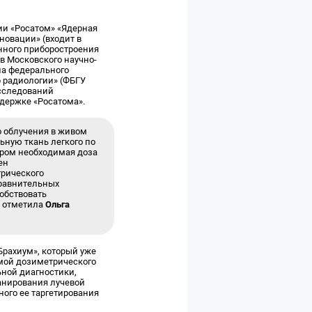
ии «Росатом» «Ядерная
новации» (входит в
нного приборостроения
в Московского научно-
ла федерального
 радиологии» (ФБГУ
исследований
ддержке «Росатома».
 облучения в живом
ную ткань легкого по
ором необходимая доза
ен
трического
сравнительных
собствовать
– отметила
Ольга
Брахиум», который уже
емой дозиметрического
ьной диагностики,
анирования лучевой
ого ее таргетирования