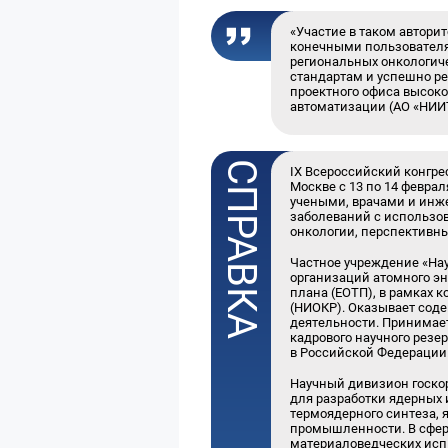
«Участие в таком автори
конечными пользователя
региональных онкологич
стандартам и успешно р
проектного офиса высок
автоматизации (АО «НИИ
IX Всероссийский конгре
Москве с 13 по 14 февра
учеными, врачами и инж
заболеваний с использо
онкологии, перспективны
Частное учреждение «Нау
организаций атомного э
плана (ЕОТП), в рамках 
(НИОКР). Оказывает соде
деятельности. Принимает
кадрового научного резе
в Российской Федерации
Научный дивизион госко
для разработки ядерных 
термоядерного синтеза, 
промышленности. В сфер
материаловедческих исп