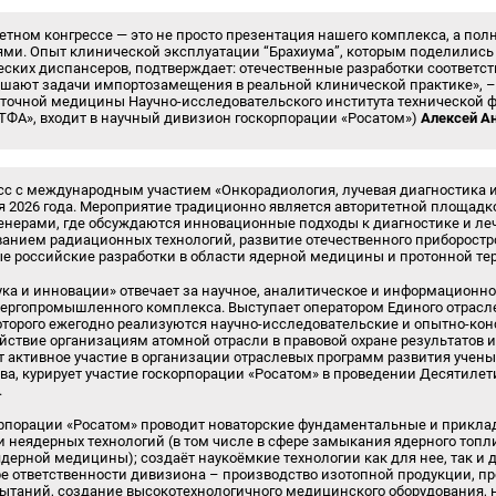
тетном конгрессе — это не просто презентация нашего комплекса, а по
ми. Опыт клинической эксплуатации “Брахиума”, которым поделились
еских диспансеров, подтверждает: отечественные разработки соответ
ешают задачи импортозамещения в реальной клинической практике», –
оточной медицины Научно-исследовательского института технической 
ТФА», входит в научный дивизион госкорпорации «Росатом»)
Алексей А
сс с международным участием «Онкорадиология, лучевая диагностика и
ля 2026 года. Мероприятие традиционно является авторитетной площад
енерами, где обсуждаются инновационные подходы к диагностике и л
ванием радиационных технологий, развитие отечественного приборостр
е российские разработки в области ядерной медицины и протонной тер
ка и инновации» отвечает за научное, аналитическое и информационно
нергопромышленного комплекса. Выступает оператором Единого отрасл
которого ежегодно реализуются научно-исследовательские и опытно-кон
йствие организациям атомной отрасли в правовой охране результатов 
 активное участие в организации отраслевых программ развития учен
рва, курирует участие госкорпорации «Росатом» в проведении Десятилет
.
рпорации «Росатом» проводит новаторские фундаментальные и прикл
и неядерных технологий (в том числе в сфере замыкания ядерного топл
ядерной медицины); создаёт наукоёмкие технологии как для нее, так и 
е ответственности дивизиона – производство изотопной продукции, п
ытаний, создание высокотехнологичного медицинского оборудования, 