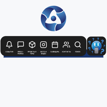
События
Пресс-
Проекты и
Фото и
Календарь
Контакты
Поиск
релизы
темы
видео
Будьте в курсе
новостей
Медиацентра
Атомной
Промышленности