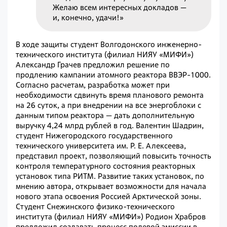
Желаю всем интересных докладов —
и, конечно, удачи!»
В ходе защиты студент Волгодонского инженерно-
технического института (филиал НИЯУ «МИФИ»)
Александр Грачев предложил решение по
продлению кампании атомного реактора ВВЭР-1000.
Согласно расчетам, разработка может при
необходимости сдвинуть время планового ремонта
на 26 суток, а при внедрении на все энергоблоки с
данным типом реактора — дать дополнительную
выручку 4,24 млрд рублей в год. Валентин Шадрин,
студент Нижегородского государственного
технического университета им. Р. Е. Алексеева,
представил проект, позволяющий повысить точность
контроля температурного состояния реакторных
установок типа РИТМ. Развитие таких установок, по
мнению автора, открывает возможности для начала
нового этапа освоения Россией Арктической зоны.
Студент Снежинского физико-технического
института (филиал НИЯУ «МИФИ») Родион Храбров
предложил создавать процесс полевой эмиссии в