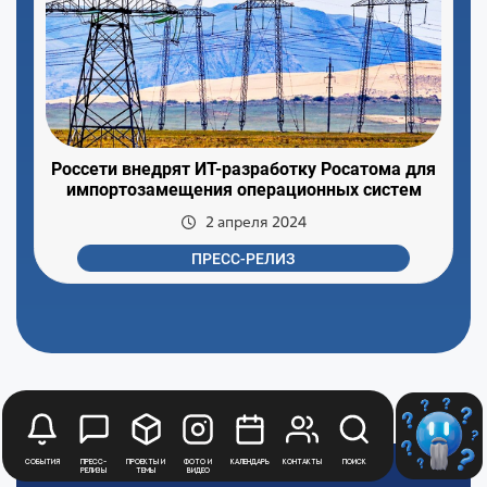
Россети внедрят ИТ-разработку Росатома для
импортозамещения операционных систем
2 апреля 2024
ПРЕСС-РЕЛИЗ
События
Пресс-
Проекты и
Фото и
Календарь
Контакты
Поиск
релизы
темы
видео