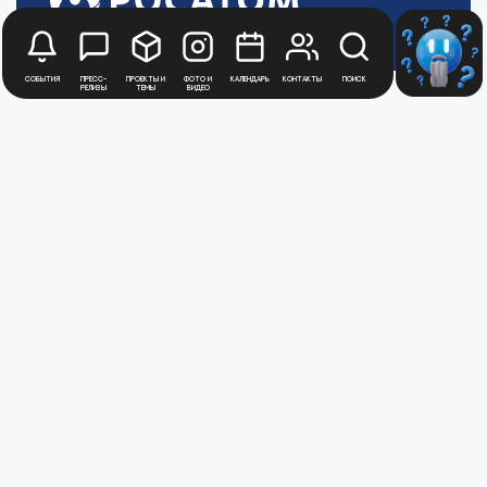
События
Пресс-
Проекты и
Фото и
Календарь
Контакты
Поиск
релизы
темы
видео
Будьте в курсе
новостей
Медиацентра