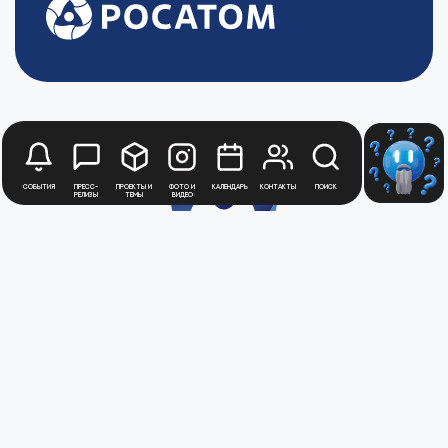
События
Пресс-
Проекты и
Фото и
Календарь
Контакты
Поиск
релизы
темы
видео
Будьте в курсе
новостей