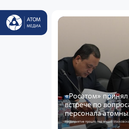
«Росатом» принял
встрече по вопро
персонала атомны
Мероприятие прошло под эгидой Московског