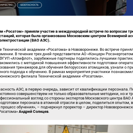
НИЧЕСТВО
БЕЗОПАСНОСТЬ
и «Росатом» приняли участие в международной встрече по вопросам т
станций, которая была организована Московским центром Всемирной ас
электростанции (ВАО АЭС).
е Технической академии «Росатома» в Нововоронеже. Во встрече приня
Армении. В течение трех дней представители АО «Концерн Росэнергоато
 ФГУП «Атомфлот», зарубежные партнеры поделились лучшими практи
накомились с методикой повышения эффективности подготовки операто
зования тренажеров для обучения белорусских атомщиков, узнали о п
много подхода к обучению. В рамках мероприятия участники познаком
ронежского филиала Технической академии «Росатома».
асность АЭС, в первую очередь, зависит от квалификации персонала. П
стоянно совершенствуем не только образовательные методики, но и т
ессиональный взгляд со стороны экспертов Московского центра ВАО 
одготовки персонала в атомной отрасли в целом, поделиться опытом, в
процесс обучения», – подчеркнул проректор – директор Нововоронежс
Росатома»
Андрей Солнцев
.