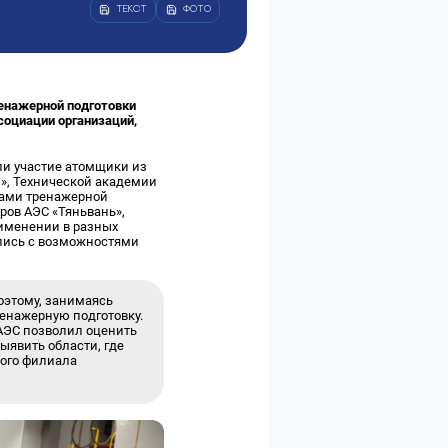
ТЕКСТ
ФОТО
ренажерной подготовки
социации организаций,
ли участие атомщики из
м», Технической академии
ками тренажерной
ров АЭС «Тяньвань»,
рименении в разных
ились с возможностями
оэтому, занимаясь
ренажерную подготовку.
АЭС позволил оценить
ыявить области, где
кого филиала