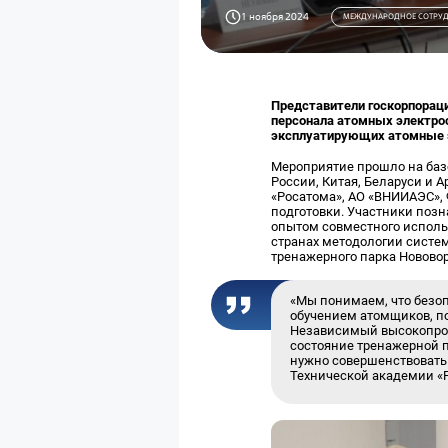
1 ноября 2024
МЕЖДУНАРОДНОЕ СОТРУД
Представители госкорпораци
персонала атомных электро
эксплуатирующих атомные 
Мероприятие прошло на баз
России, Китая, Беларуси и 
«Росатома», АО «ВНИИАЭС»,
подготовки. Участники поз
опытом совместного исполь
странах методологии систе
тренажерного парка Новово
«Мы понимаем, что безоп
обучением атомщиков, по
Независимый высокопроф
состояние тренажерной п
нужно совершенствовать 
Технической академии «