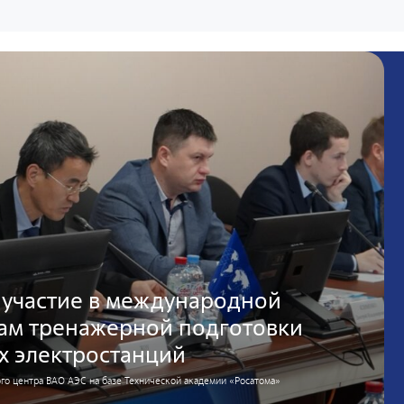
 участие в международной
сам тренажерной подготовки
х электростанций
о центра ВАО АЭС на базе Технической академии «Росатома»