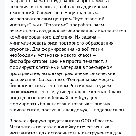
разрабатываем оборудование и программные
решения, в том числе, в области аддитивных
технологий. Совместно с Национальным
исследовательским центром “Курчатовский
институт” мы в “Росатоме” прорабатываем
возможность создания активированных имплантатов
комбинированного действия. Их задача –
минимизировать риск повторного образования
опухолей. Для формирования живой ткани
необходимы установки нового класса –
биофабрикаторы. Они не просто печатают, а
формируют клеточный материал в трёхмерном
пространстве, используя различные физические
воздействия. Совместно с Федеральным медико-
биологическим агентством России мы создаём
низкоиммуногенные, универсальные клетки. Такой
подход позволит в ближайшем будущем
формировать банк клеток и готовых тканевых
эквивалентов, доступных каждому», – поделился он.
В рамках форума представители ООО «Росатом
Металл
т
ех» показали линейку отечественных
имплантатов для остеосинтеза и инструментов для