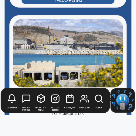
ПРЕСС-РЕЛИЗ
Проект сооружаемой АЭС «Аккую» (Турция)
будет дополнен системой автоматического
мониторинга отводимой воды
События
Пресс-
Проекты и
Фото и
Календарь
Контакты
Поиск
релизы
темы
видео
5 июня 2025
ПРЕСС-РЕЛИЗ