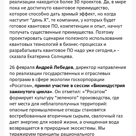
реализации находится более 30 проектов. Да, в мире
пока не достигнуто квантовое преимущество,
которое способно дать зримый эффект, но когда
наступит “день Х”, те компании, у которых будет
готовое квантовое ПО, компетенции и опыт, начнут
получать существенные преимущества. Поэтому
проектировать сценарии полезного использования
квантовых технологий в бизнес-процессах и
разрабатывать квантовое ПО надо уже сегодня,» -
сказала Екатерина Солнцева.
26 февраля
Андрей Лебедев
, директор направления
по реализации государственных и отраслевых
программ в сфере экологии госкорпорации
«Росатом»,
принял участие в сессии «Биоиндустрия
замкнутого цикла»
. Он отметил: «”Росатом”
формирует культуру “зеленого” производства, где
нет места для неблагополучных территорий:
опасные промышленные отходы становятся
востребованным вторичным сырьем, свалочный газ
дает энергию для новой жизни, а очищенная вода
возвращается в природные экосистемы. Мы
тиражируем принципы рационального