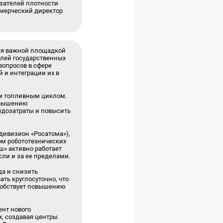
азателей плотности
мерческий директор
ся важной площадкой
елей государственных
вопросов в сфере
 и интеграции их в
ым топливным циклом.
повышению
удозатраты и повысить
 дивизион «Росатома»),
ом робототехнических
» активно работает
ли и за ее пределами.
да и снизить
ть круглосуточно, что
собствует повышению
ент нового
х, создавая центры