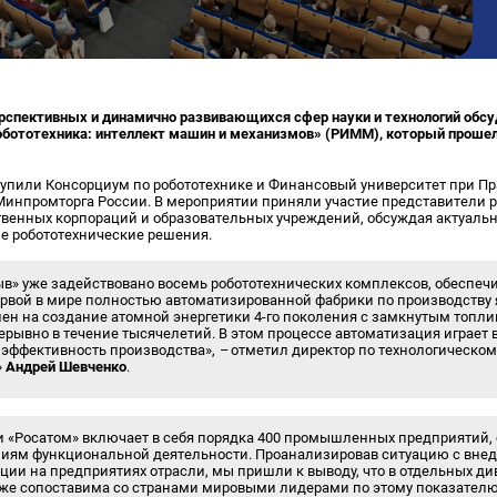
рспективных и динамично развивающихся сфер науки и технологий обс
ототехника: интеллект машин и механизмов» (РИММ), который прошел 
упили Консорциум по робототехнике и Финансовый университет при П
инпромторга России. В мероприятии приняли участие представители 
венных корпораций и образовательных учреждений, обсуждая актуаль
е робототехнические решения.
рыв» уже задействовано восемь робототехнических комплексов, обеспе
рвой в мире полностью автоматизированной фабрики по производству 
лен на создание атомной энергетики 4-го поколения с замкнутым топл
ерывно в течение тысячелетий. В этом процессе автоматизация играет
 эффективность производства»,
–
отметил директор по технологическо
»
Андрей Шевченко
.
ии «Росатом» включает в себя порядка 400 промышленных предприятий,
иям функциональной деятельности. Проанализировав ситуацию с вне
ии на предприятиях отрасли, мы пришли к выводу, что в отдельных ди
уже сопоставима со странами мировыми лидерами по этому показателю.