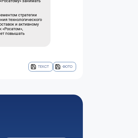
 «Росатому» занимать
лементом стратегии
ения технологического
ставок и активному
к «Росатом»,
яет повышать
ТЕКСТ
ФОТО