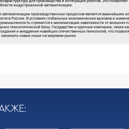
инфраструктуру для производства и интеграции роботов. Это позволяет
бласти индустриальной автоматизации.
 и автоматизации производственных процессов является важнейшим э
нитета России. В условиях глобальных экономических вызовов и измен
промышленность стремится к минимизации зависимости от внешних по
учно-технологической базы. Государство и крупные компании, такие ка
создания и внедрения новейших отечественных технологий, что позвол
и занимать новые ниши на мировом рынке.
акже: