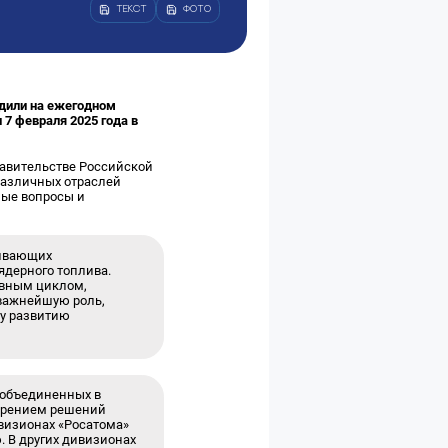
ТЕКСТ
ФОТО
удили на ежегодном
7 февраля 2025 года в
равительстве Российской
различных отраслей
ные вопросы и
чивающих
ядерного топлива.
ивным циклом,
 важнейшую роль,
му развитию
 объединенных в
дрением решений
визионах «Росатома»
 В других дивизионах