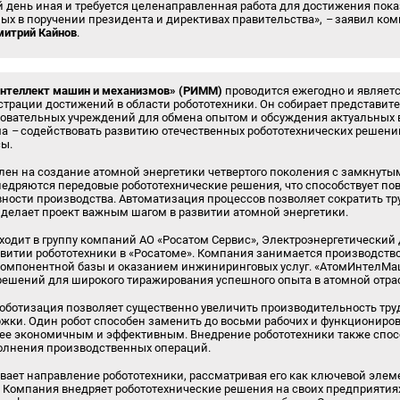
 день иная и требуется целенаправленная работа для достижения пок
ых в поручении президента и директивах правительства»,
–
заявил ком
итрий Кайнов
.
интеллект машин и механизмов» (РИММ)
проводится ежегодно и являет
трации достижений в области робототехники. Он собирает представит
азовательных учреждений для обмена опытом и обсуждения актуальных 
ма
–
содействовать развитию отечественных робототехнических решений
сы.
ен на создание атомной энергетики четвертого поколения с замкнут
внедряются передовые робототехнические решения, что способствует 
ности производства. Автоматизация процессов позволяет сократить тр
 делает проект важным шагом в развитии атомной энергетики.
входит в группу компаний АО «Росатом Сервис», Электроэнергетический
звитии робототехники в «Росатоме». Компания занимается производств
компонентной базы и оказанием инжиниринговых услуг. «АтомИнтелМаш
ешений для широкого тиражирования успешного опыта в атомной отрас
оботизация позволяет существенно увеличить производительность тру
ки. Один робот способен заменить до восьми рабочих и функционирова
лее экономичным и эффективным. Внедрение робототехники также спо
полнения производственных операций.
вает направление робототехники, рассматривая его как ключевой элем
. Компания внедряет робототехнические решения на своих предприятия