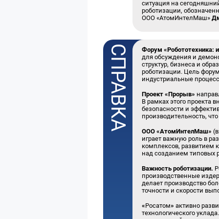
ситуация на сегодняшний
роботизации, обозначенн
ООО «АтомИнтелМаш»
Дм
Форум «Робототехника: 
для обсуждения и демонс
структур, бизнеса и обр
роботизации. Цель фору
индустриальные процес
Проект «Прорыв»
направл
В рамках этого проекта 
безопасности и эффектив
производительность, что
ООО «АтомИнтелМаш»
(
играет важную роль в ра
комплексов, развитием 
над созданием типовых р
Важность роботизации.
Р
производственные издерж
делает производство бо
точности и скорости вы
«
Росатом
»
активно разви
технологического уклада