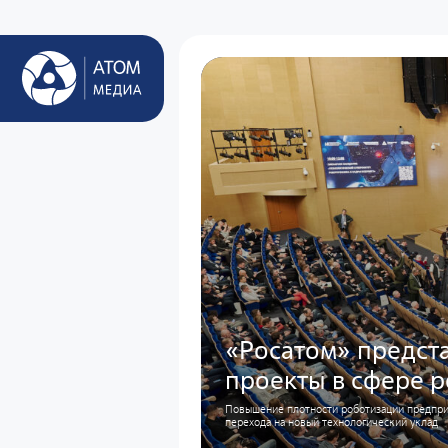
«Росатом» предст
проекты в сфере 
Повышение плотности роботизации предприя
перехода на новый технологический уклад