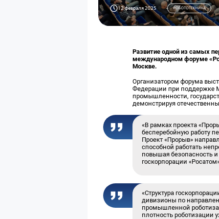
12 февраля 2025
РОБОТОТЕХНИКА
Развитие одной из самых пе
международном форуме «Роб
Москве.
Организатором форума выст
Федерации при поддержке М
промышленности, государст
демонстрируя отечественны
«В рамках проекта «Про
бесперебойную работу пе
Проект «Прорыв» направ
способной работать непр
повышая безопасность и
госкорпорации «Росатом
«Структура госкорпорац
дивизионы по направлен
промышленной роботизац
плотность роботизации 