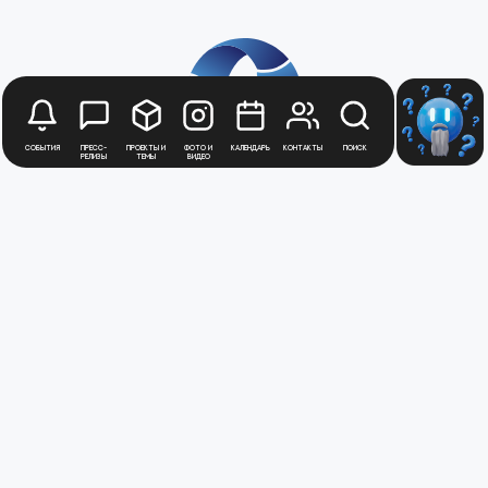
События
Пресс-
Проекты и
Фото и
Календарь
Контакты
Поиск
релизы
темы
видео
Будьте в курсе
новостей
Медиацентра
Атомной
Промышленности