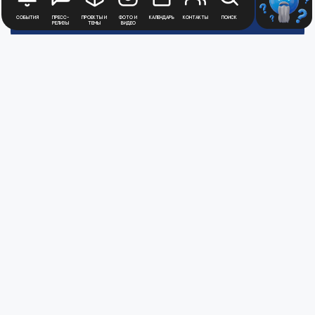
События
Пресс-
Проекты и
Фото и
Календарь
Контакты
Поиск
релизы
темы
видео
Будьте в курсе
новостей
Медиацентра