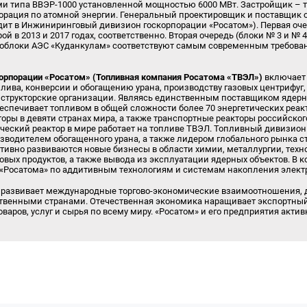
ми типа ВВЭР-1000 установленной мощностью 6000 МВт. Застройщик – 
орация по атомной энергии. Генеральный проектировщик и поставщик 
дит в Инжиниринговый дивизион госкорпорации «Росатом»). Первая оче
рой в 2013 и 2017 годах, соответственно. Вторая очередь (блоки № 3 и № 
гоблоки АЭС «Куданкулам» соответствуют самым современным требова
орпорации «Росатом» (Топливная компания Росатома «ТВЭЛ»)
включает 
лива, конверсии и обогащению урана, производству газовых центрифуг, 
нструкторские организации. Являясь единственным поставщиком ядерн
еспечивает топливом в общей сложности более 70 энергетических реакто
оры в девяти странах мира, а также транспортные реакторы российског
еский реактор в мире работает на топливе ТВЭЛ. Топливный дивизион
водителем обогащенного урана, а также лидером глобального рынка с
тивно развиваются новые бизнесы в области химии, металлургии, тех
ровых продуктов, а также вывода из эксплуатации ядерных объектов. В 
 «Росатома» по аддитивным технологиям и системам накопления элект
 развивает международные торгово-экономические взаимоотношения, д
ственными странами. Отечественная экономика наращивает экспортный
варов, услуг и сырья по всему миру. «Росатом» и его предприятия актив