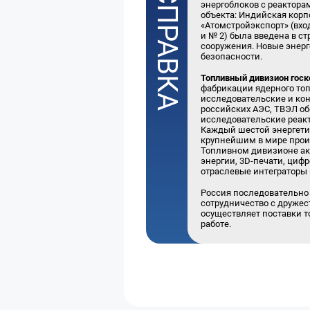
энергоблоков с реактора
объекта: Индийская корп
«Атомстройэкспорт» (вхо
и № 2) была введена в ст
сооружения. Новые энер
безопасности.
Топливный дивизион госк
фабрикации ядерного топ
исследовательские и ко
российских АЭС, ТВЭЛ об
исследовательские реакт
Каждый шестой энергетич
крупнейшим в мире произ
Топливном дивизионе ак
энергии, 3D-печати, циф
отраслевые интеграторы
Россия последовательно
сотрудничество с друже
осуществляет поставки то
работе.