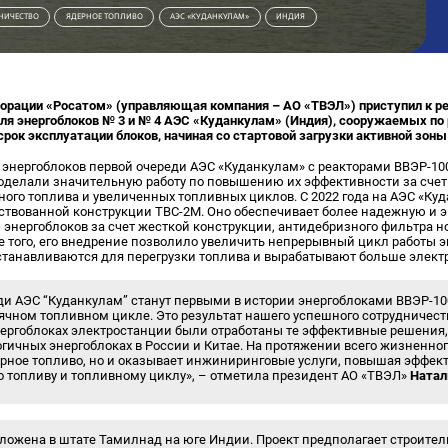
НИЧЕСТВО
ЯДЕРНОЕ ТОПЛИВО
АЭС «КУДАНКУЛАМ»
ИНДИЯ
орации «Росатом» (управляющая компания – АО «ТВЭЛ») приступил к ре
для энергоблоков № 3 и № 4 АЭС «Куданкулам» (Индия), сооружаемых по
срок эксплуатации блоков, начиная со стартовой загрузки активной зоны
 энергоблоков первой очереди АЭС «Куданкулам» с реакторами ВВЭР-10
делали значительную работу по повышению их эффективности за счет
ого топлива и увеличенных топливных циклов. С 2022 года на АЭС «Ку
ствованной конструкции ТВС-2М. Оно обеспечивает более надежную и 
энергоблоков за счет жесткой конструкции, антидебризного фильтра н
 того, его внедрение позволило увеличить непрерывный цикл работы эн
останавливаются для перегрузки топлива и вырабатывают больше элект
и АЭС “Куданкулам” станут первыми в истории энергоблоками ВВЭР-100
ячном топливном цикле. Это результат нашего успешного сотрудничест
нергоблоках электростанции были отработаны те эффективные решения,
гичных энергоблоках в России и Китае. На протяжении всего жизненно
ерное топливо, но и оказывает инжиниринговые услуги, повышая эффек
о топливу и топливному циклу», – отметила президент АО «ТВЭЛ»
Натал
ложена в штате Тамилнад на юге Индии. Проект предполагает строител