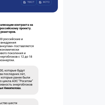
ТЕКСТ
ФОТО
ализации контракта на
 российскому проекту.
 реакторов.
00 российские и
 внедрения
данкулам» поставляется
экономически
ового поколения и
ергоблоков с 12 до 18
роэнергии.
0, которые будут
ва последних лет,
 которые ранее были
го цикла АЭС ”Росатом”
тивность энергоблоков
ья Никипелова
.
ьство шести