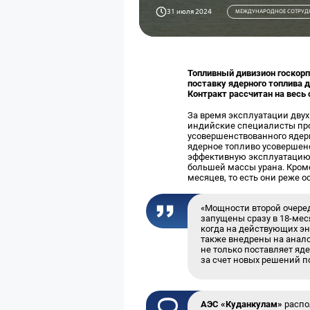
31 июля 2024
МЕЖДУНАРОДНОЕ СОТРУД
Топливный дивизион госкорп
поставку ядерного топлива 
Контракт рассчитан на весь 
За время эксплуатации двух
индийские специалисты про
усовершенствованного ядерн
ядерное топливо усовершен
эффективную эксплуатацию 
большей массы урана. Кроме
месяцев, то есть они реже 
«Мощности второй очеред
запущены сразу в 18-мес
когда на действующих э
также внедрены на анало
не только поставляет яд
за счет новых решений п
АЭС «Куданкулам»
распо