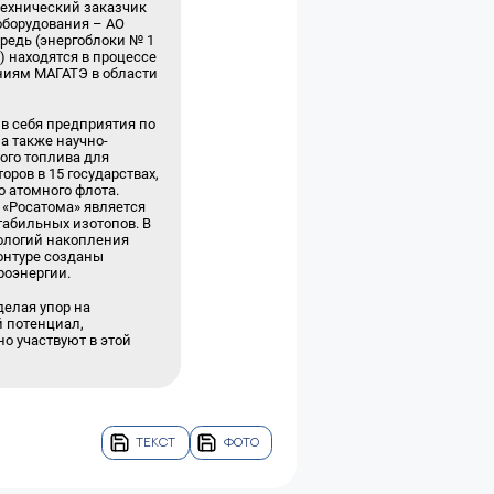
технический заказчик
оборудования – АО
редь (энергоблоки № 1
4) находятся в процессе
ниям МАГАТЭ в области
в себя предприятия по
а также научно-
ого топлива для
ров в 15 государствах,
о атомного флота.
 «Росатома» является
табильных изотопов. В
нологий накопления
контуре созданы
роэнергии.
елая упор на
 потенциал,
но участвуют в этой
ТЕКСТ
ФОТО