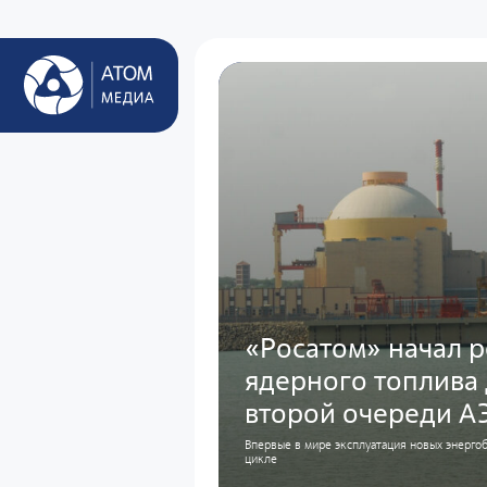
«Росатом» начал р
ядерного топлива
второй очереди А
Впервые в мире эксплуатация новых энерго
цикле