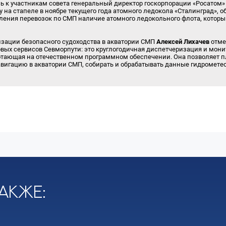
ь к участникам совета генеральный директор госкорпорации «Росатом»
 на стапеле в ноябре текущего года атомного ледокола «Сталинград», 
ния перевозок по СМП наличие атомного ледокольного флота, который
изации безопасного судоходства в акватории СМП
Алексей Лихачев
отме
ых сервисов Севморпути: это круглогодичная диспетчеризация и мони
ботающая на отечественном программном обеспечении. Она позволяет 
авигацию в акватории СМП, собирать и обрабатывать данные гидромете
акже: