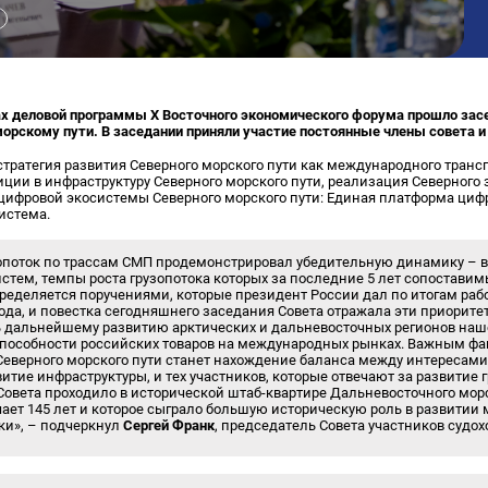
ках деловой программы Х Восточного экономического форума прошло зас
орскому пути. В заседании приняли участие постоянные члены совета и
тратегия развития Северного морского пути как международного транс
тиции в инфраструктуру Северного морского пути, реализация Северного 
цифровой экосистемы Северного морского пути: Единая платформа циф
истема.
опоток по трассам СМП продемонстрировал убедительную динамику – в
стем, темпы роста грузопотока которых за последние 5 лет сопоставим
пределяется поручениями, которые президент России дал по итогам раб
года, и повестка сегодняшнего заседания Совета отражала эти приорите
ь дальнейшему развитию арктических и дальневосточных регионов наше
особности российских товаров на международных рынках. Важным фа
Северного морского пути станет нахождение баланса между интересами 
итие инфраструктуры, и тех участников, которые отвечают за развитие г
овета проходило в исторической штаб-квартире Дальневосточного морс
ечает 145 лет и которое сыграло большую историческую роль в развитии
ки», – подчеркнул
Сергей Франк
, председатель Совета участников судох