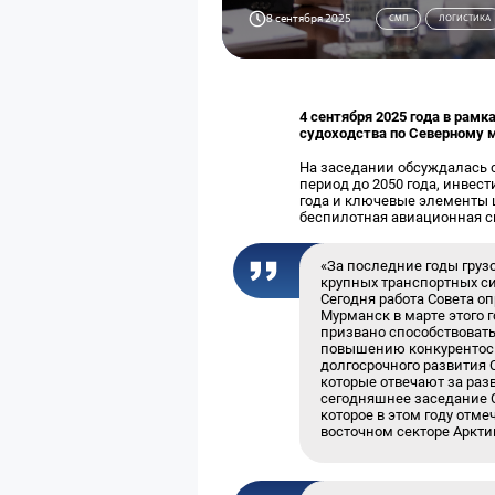
8 сентября 2025
СМП
ЛОГИСТИКА
4 сентября 2025 года в рам
судоходства по Северному м
На заседании обсуждалась с
период до 2050 года, инвес
года и ключевые элементы 
беспилотная авиационная с
«За последние годы груз
крупных транспортных си
Сегодня работа Совета о
Мурманск в марте этого 
призвано способствоват
повышению конкурентосп
долгосрочного развития 
которые отвечают за разв
сегодняшнее заседание С
которое в этом году отм
восточном секторе Аркти