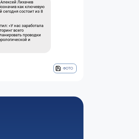
 Алексей Лихачев
обозначив как ключевую
 сегодня состоит из 8
тил: «У нас заработала
торинг всего
планировать проводки
орологической и
ФОТО