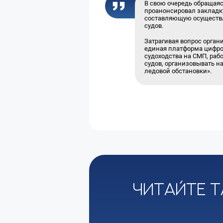
В свою очередь обращаяс
проанонсировал закладку
составляющую осуществле
судов.
Затрагивая вопрос орган
единая платформа цифров
судоходства на СМП, ра
судов, организовывать н
ледовой обстановки».
Читайте т