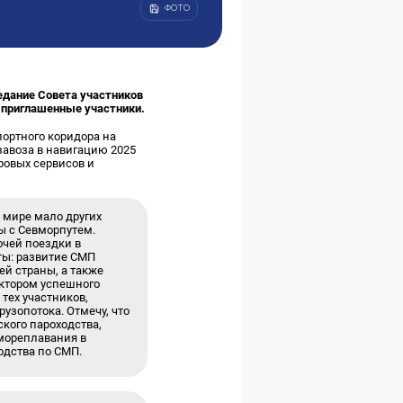
ФОТО
едание Совета участников
 приглашенные участники.
портного коридора на
завоза в навигацию 2025
ровых сервисов и
 мире мало других
ы с Севморпутем.
очей поездки в
ты: развитие СМП
й страны, а также
ктором успешного
тех участников,
рузопотока. Отмечу, что
кого пароходства,
 мореплавания в
одства по СМП.