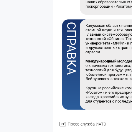
наших образовательных п
госкорпорации «Росатом
Калужская область являе
атомной науки и техноло
Главный системообразу
технологий «Обнинск Тех
университета «МИФИ» и 
и дружественных стран 
отрасли.
Международный молодеж
о ключевых технологиях,
технологий для будущего
юбилейной программы, п
Лейпунского, а также зн
Крупные российские ком
«Росатом» и его предпри
кафедр в российских ву
для студентов с последу
Пресс-служба ИАТЭ