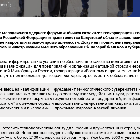
ИХАЧЕВ
о молодежного ядерного форума «Обнинск NEW 2026» госкорпорация «Ро
я Российской Федерации и правительство Калужской области заключили
вке кадров для атомной промышленности. Документ подписали генераль
чев, министр науки и высшего образования РФ Валерий Фальков и губер
вовать формированию условий по обеспечению качества подготовки и
ня квалификации для предприятий и организаций атомной отрасли чер
илий Минобрнауки России, госкорпорации «Росатом» и правительства К
ет, что подтверждает долгосрочный характер совместных обязательств.
в высшей квалификации — фундамент технологического суверенитета и
соглашение выстраивает четкую систему взаимодействия науки, регион
жем не только закрывать текущие потребности предприятий, но и фо
"Росатом" и смежные отрасли высококвалифицированными кадрами, гото
логическими вызовами», — прокомментировал
Алексей Лихачев.
 готовить технологическую элиту для России и дружественных стран, 
следований. Иностранные студенты обучаются по атомным и смежным с
ом"— это более 2400 человек из 65 стран мира. Уже более 5000 студенто