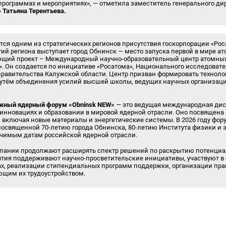
рограммах и мероприятиях», — отметила заместитель генерального ди
»
Татьяна Терентьева.
тся одним из стратегических регионов присутствия госкорпорации «Ро
гий региона выступает город Обнинск — место запуска первой в мире а
ющий проект – Международный научно-образовательный центр атомны
». Он создается по инициативе «Росатома», Национального исследовате
правительства Калужской области. Центр призван формировать техноло
путём объединения усилий высшей школы, ведущих научных организац
ный ядерный форум «Obninsk NEW»
— это ведущая международная ди
 инновациях и образовании в мировой ядерной отрасли. Оно посвящен
, включая новые материалы и энергетические системы. В 2026 году фор
освященной 70-летию города Обнинска, 80-летию Института физики и э
ачимым датам российской ядерной отрасли.
пании продолжают расширять спектр решений по раскрытию потенциал
ятия поддерживают научно-просветительские инициативы, участвуют в
зах, реализации стипендиальных программ поддержки, организации пра
ющим их трудоустройством.