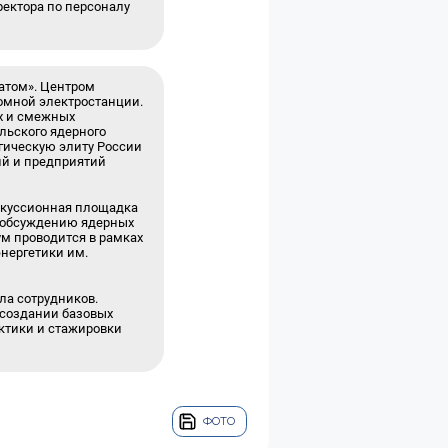
ректора по персоналу
сатом». Центром
томной электростанции.
х и смежных
льского ядерного
гическую элиту России
ий и предприятий
скуссионная площадка
а обсуждению ядерных
ум проводится в рамках
нергетики им.
а сотрудников.
 создании базовых
ктики и стажировки
ФОТО