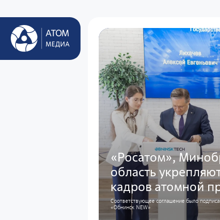
«Росатом», Миноб
область укрепляют
кадров атомной 
Соответствующее соглашение было подписа
«Обнинск NEW»