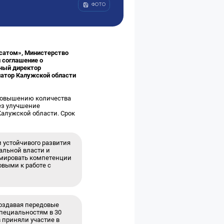
ФОТО
сатом», Министерство
 соглашение о
ный директор
натор Калужской области
 повышению количества
ез улучшение
алужской области. Срок
 устойчивого развития
альной власти и
рмировать компетенции
выми к работе с
создавая передовые
пециальностям в 30
в приняли участие в