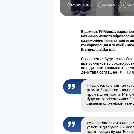
26 июня 2026
ОБРАЗОВАНИЕ
А.Е.Л
В рамках IV Международног
науки и высшего образовани
взаимодействии по подгото
госкорпорации Алексей Лиха
Владислав Шапша.
Соглашение будет способст
выпускников высокого уров
координации совместных ус
действия соглашения — 10 л
«Подготовка специалисто
атомной отрасли. Новое 
промышленности. Мы смо
будущего, обеспечивая 
самыми сложными техно
«Наша ключевая задача —
условия для учебы и ис
партнерских вузах "Росат