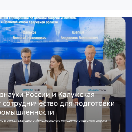
рнауки России и Калужская
 сотрудничество для подготовки
промышленности
но в рамках ежегодного Международного молодежного ядерного форума