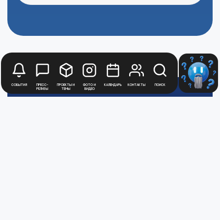
События
Пресс-
Проекты и
Фото и
Календарь
Контакты
Поиск
релизы
темы
видео
Медиацентр
Атомной
Промышленности
Цифры и факты
Все новости юбилейного года
Политика обработки персональных данных
АТОММЕДИА
Пользовательское соглашение АТОММЕДИА