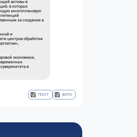
ющий активы в
ций, в которых
агающую многоплановую
омпетенций
твенным за создание в
енной и
ети центров обработки
ергоатом»,
фровой экономики,
современных
 суверенитета в
ТЕКСТ
ФОТО