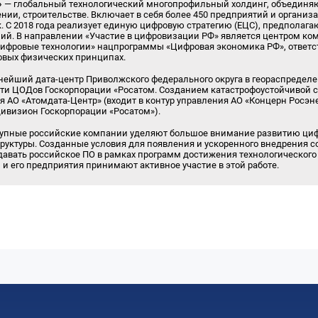
»
— глобальный технологический многопрофильный холдинг, объединя
нии, строительстве. Включает в себя более 450 предприятий и организа
ек. С 2018 года реализует единую цифровую стратегию (ЕЦС), предпол
ний. В направлении «Участие в цифровизации РФ» является центром к
Цифровые технологии» нацпрограммы «Цифровая экономика РФ», ответс
овых физических принципах.
нейший дата-центр Приволжского федерального округа в геораспредел
ти ЦОДов Госкорпорации «Росатом. Созданием катастрофоустойчивой с
 АО «Атомдата-Центр» (входит в контур управления АО «Концерн Росэн
дивизион Госкорпорации «Росатом»).
рупные российские компании уделяют большое внимание развитию ци
руктуры. Созданные условия для появления и ускоренного внедрения 
давать российское ПО в рамках программ достижения технологического
 и его предприятия принимают активное участие в этой работе.