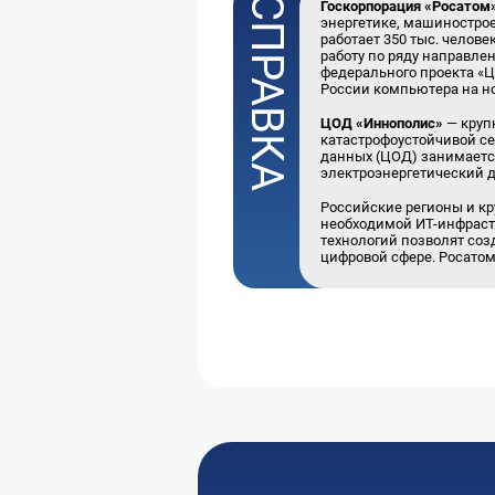
Госкорпорация «Росатом
энергетике, машинострое
работает 350 тыс. челов
работу по ряду направле
федерального проекта «
России компьютера на н
ЦОД «Иннополис»
— круп
катастрофоустойчивой се
данных (ЦОД) занимается
электроэнергетический 
Российские регионы и к
необходимой ИТ-инфраст
технологий позволят соз
цифровой сфере. Росатом