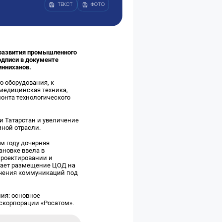
ТЕКСТ
ФОТО
 развития промышленного
одписи в документе
инниханов.
 оборудования, к
медицинская техника,
онта технологического
и Татарстан и увеличение
мной отрасли.
м году дочерняя
ановке ввела в
проектировании и
гает размещение ЦОД на
ючения коммуникаций под
ия: основное
оскорпорации «Росатом».