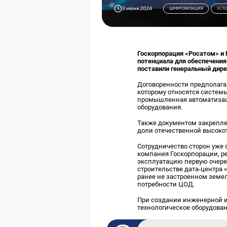
3 июня 2024
ЦИФРОВИЗАЦИЯ
УСТО
Госкорпорация «Росатом» и 
потенциала для обеспечени
поставили генеральный дире
Договоренности предполага
которому относятся систем
промышленная автоматизаци
оборудования.
Также документом закрепле
доли отечественной высоко
Сотрудничество сторон уже 
компания Госкорпорации, р
эксплуатацию первую очере
строительстве дата-центра
ранее не застроенном земе
потребности ЦОД.
При создании инженерной 
технологическое оборудован