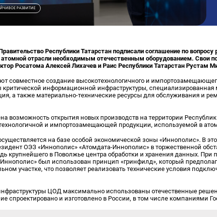
ЙЧИВОЕ РАЗВИТИЕ
Правительство Республики Татарстан подписали соглашение по вопросу
я атомной отрасли необходимым отечественным оборудованием. Свои п
ктор Росатома Алексей Лихачев и Раис Республики Татарстан Рустам М
ют совместное создание высокотехнологичного и импортозамещающего
ы критической информационной инфраструктуры, специализированная 
я, а также материально-технические ресурсы для обслуживания и рем
на возможность открытия новых производств на территории Республик
технологичной и импортозамещающей продукции, используемой в ато
осуществляется на базе особой экономической зоны «Иннополис». В это
езидент ОЭЗ «Иннополис» «Атомдата-Иннополис» в торжественной обст
дь крупнейшего в Поволжье центра обработки и хранения данных. При 
 «Иннополис» был использован принцип «гринфилд», который предпола
льном участке, что позволяет реализовать технические условия подкл
инфраструктуры ЦОД максимально использованы отечественные решен
ие спроектировано и изготовлено в России, в том числе компаниями Г