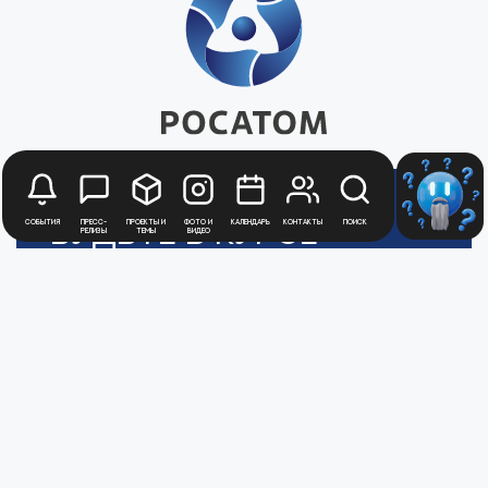
Будьте в курсе
События
Пресс-
Проекты и
Фото и
Календарь
Контакты
Поиск
релизы
темы
видео
новостей
Медиацентра
Атомной
Промышленности
Для получения рассылки новостей
зарегистрируйтесь в Личном кабинете