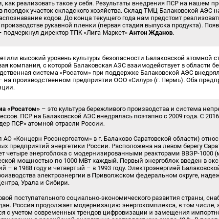
, как реализовать такое у себя. Результаты внедрения ПСР на нашем п
в порядок участок складского хозяйства. Склад ТМЦ Балаковской АЭС н
аспознавание кодов. До конца текущего года нам предстоит реализоват
производстве рукавной пленки (первая стадия выпуска продукта). Поя
– подчеркнул директор ТПК «Лига-Маркет»
Антон Жданов
.
метили высокий уровень культуры безопасности Балаковской атомной ст
вая компания, с которой Балаковская АЭС взаимодействует в области б
одственная система «Росатом» при поддержке Балаковской АЭС внедрял
. – на производственном предприятии ООО «Силур» (г. Пермь). Оба пред
нции.
ма «Росатом»
– это культура бережливого производства и система неп
ссов. ПСР на Балаковской АЭС внедрялась поэтапно с 2009 года. С 201
дер ПСР» атомной отрасли России.
 АО «Концерн Росэнергоатом» в г. Балаково Саратовской области) относ
х предприятий энергетики России. Расположена на левом берегу Сара
ет четыре энергоблока с модернизированными реакторами ВВЭР-1000 (
ской мощностью по 1000 МВт каждый. Первый энергоблок введен в эксп
тий – в 1988 году и четвертый – в 1993 году. Электроэнергией Балаковско
производства электроэнергии в Приволжском федеральном округе, над
ентра, Урала и Сибири.
овой поступательного социально-экономического развития страны, сн
ан. Россия продолжает модернизацию энергокомплекса, в том числе,
тся с учетом современных трендов цифровизации и замещения импортно