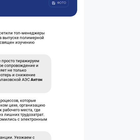
ФОТО
осетили топ-менеджеры
на выпуске полимерной
посвящен изучению
е просто тиражируем
ное сопровождение и
яет не только
потерь и снижение
Балаковской АЭС
Антон
роцессов, которые
ском цехе, организацию
 рабочего места, где
з лишних трудозатрат.
акомились с электронным
танции. Уезжаем с