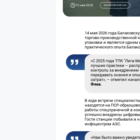
15 мая 2026
БАЛАКОВСКАЯ АЭС
14 мая 2026 года Балаковс
торгово-производственной к
упаковки и является одним
практического опыта Балако
«С 2025 года ТПК "Лига-
лучшие практики – распр
контроль за внедрением 
передавать знания и опы
затрат», – отметил нача
Фяев
.
В ходе встречи специалист
находятся на ПСР-образцово
работы спецпрачечной в зон
успешно внедрены цифровые
Гости станции побывали и 
инфоцентром АЭС.
«Нам было важно увидеть