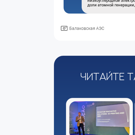
низкоуглеродной электрог
доли атомной генерации, 
Балаковская АЭС
Читайте т