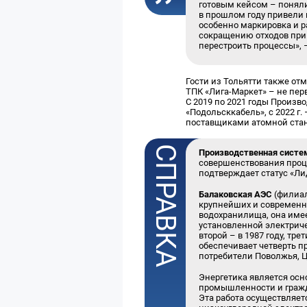
готовым кейсом – поняли
в прошлом году привели 
особенно маркировка и р
сокращению отходов при 
перестроить процессы», 
Гости из Тольятти также от
ТПК «Лига-Маркет» – не пер
С 2019 по 2021 годы Произв
«Подольсккабель», с 2022 г
поставщиками атомной ста
Производственная систе
совершенствования проце
подтверждает статус «Ли
Балаковская
АЭС
(филиал
крупнейших и современны
водохранилища, она име
установленной электриче
второй – в 1987 году, тре
обеспечивает четверть 
потребители Поволжья, Ц
Энергетика является осн
промышленности и гражд
Эта работа осуществляе