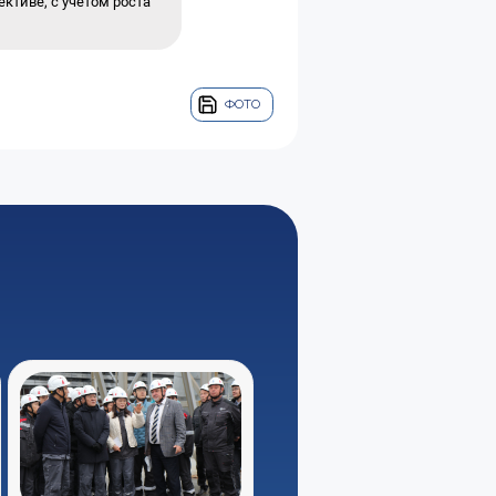
ктиве, с учетом роста
ФОТО