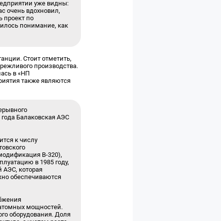
редприятии уже видны:
ас очень вдохновил,
ь проект по
вилось понимание, как
анции. Стоит отметить,
ережливого производства.
ась в «НП
приятия также являются
рерывного
6 года Балаковская АЭС
ится к числу
товского
модификация В-320),
луатацию в 1985 году,
й АЭС, которая
ежно обеспечиваются
абжения
 атомных мощностей.
го оборудования. Доля