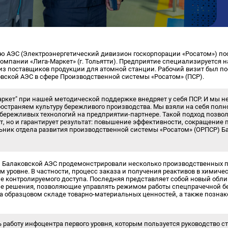
кую АЭС (Электроэнергетический дивизион госкорпорации «Росатом») п
омпании «Лига-Маркет» (г. Тольятти). Предприятие специализируется 
 из поставщиков продукции для атомной станции. Рабочий визит был 
вской АЭС в сфере Производственной системы «Росатом» (ПСР).
Маркет" при нашей методической поддержке внедряет у себя ПСР. И мы н
остраняем культуру бережливого производства. Мы взяли на себя пол
бережливых технологий на предприятии-партнере. Такой подход позвол
т, но и гарантирует результат: повышение эффективности, сокращение 
льник отдела развития производственной системы «Росатом» (ОРПСР) 
ы Балаковской АЭС продемонстрировали несколько производственных п
м уровне. В частности, процесс заказа и получения реактивов в химиче
е контролируемого доступа. Последняя представляет собой новый облик
 решения, позволяющие управлять режимом работы спецпрачечной бе
на образцовом складе товарно-материальных ценностей, а также позн
 работу инфоцентра первого уровня, которым пользуется руководство с