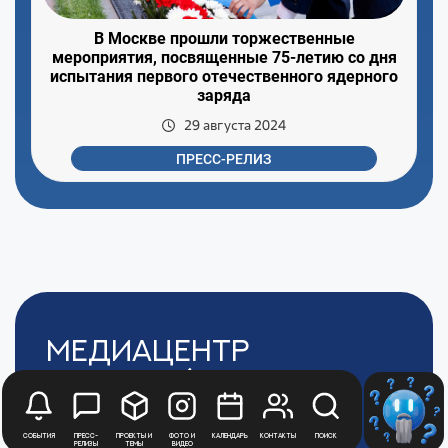
В Москве прошли торжественные
мероприятия, посвященные 75-летию со дня
испытания первого отечественного ядерного
заряда
29 августа 2024
ПРЕСС-РЕЛИЗ
Медиацентр
Атомной
Промышленности
События
Пресс-
Проекты и
Фото и
Календарь
Контакты
Поиск
релизы
темы
видео