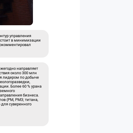
онтур управления
состоит в минимизации
прокомментировал
жегодно направляет
ствия около 300 млн
ся лидером по добыче
геологоразведки,
ции. Более 60 % урана
дземного
аправления бизнеса.
ов (РМ, РМЗ; титана,
 для суверенного