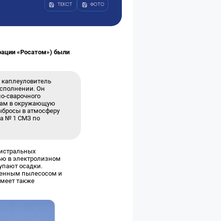
ТЕКСТ
ФОТО
рации «Росатом») были
й каплеуловитель
исполнении. Он
но-сварочного
осам в окружающую
выбросы в атмосферу
а № 1 СМЗ по
гистральных
лью в электролизном
упают осадки.
шленным пылесосом и
имеет также