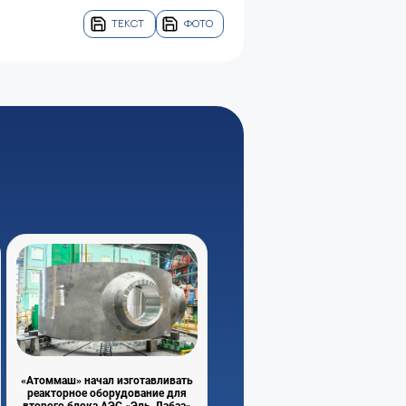
ТЕКСТ
ФОТО
«Атоммаш» начал изготавливать
реакторное оборудование для
второго блока АЭС «Эль-Дабаа»