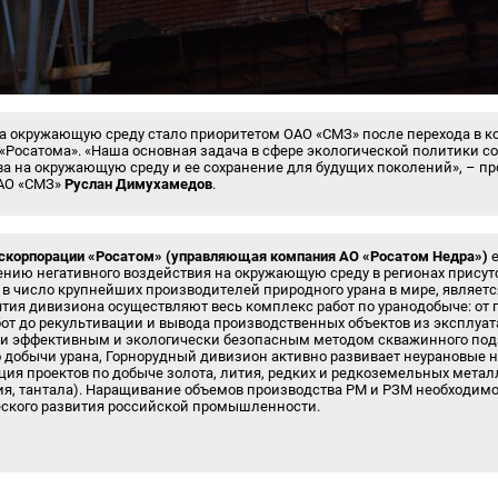
а окружающую среду стало приоритетом ОАО «СМЗ» после перехода в к
«Росатома». «Наша основная задача в сфере экологической политики 
ва на окружающую среду и ее сохранение для будущих поколений», – 
ОАО «СМЗ»
Руслан Димухамедов
.
оскорпорации «Росатом» (управляющая компания АО «Росатом Недра»)
е
нию негативного воздействия на окружающую среду в регионах присут
 в число крупнейших производителей природного урана в мире, являет
ятия дивизиона осуществляют весь комплекс работ по уранодобыче: от 
от до рекультивации и вывода производственных объектов из эксплуата
и эффективным и экологически безопасным методом скважинного по
добычи урана, Горнорудный дивизион активно развивает неурановые н
ия проектов по добыче золота, лития, редких и редкоземельных металл
ия, тантала). Наращивание объемов производства РМ и РЗМ необходимо
еского развития российской промышленности.