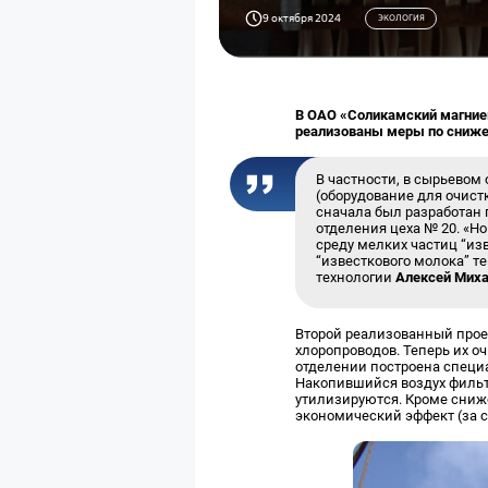
9 октября 2024
ЭКОЛОГИЯ
В ОАО «Соликамский магние
реализованы меры по сниж
В частности, в сырьевом
(оборудование для очист
сначала был разработан 
отделения цеха № 20. «Н
среду мелких частиц “из
“известкового молока” т
технологии
Алексей Мих
Второй реализованный прое
хлоропроводов. Теперь их о
отделении построена специа
Накопившийся воздух фильт
утилизируются. Кроме сниж
экономический эффект (за с