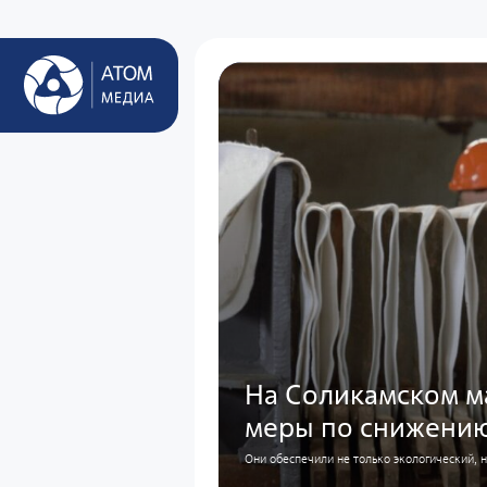
На Соликамском м
меры по снижени
Они обеспечили не только экологический, 