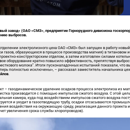
вый завод» (ОАО «СМЗ», предприятие Горнорудного дивизиона госкорпо
ению выбросов.
 отделении электролизного цеха ОАО «СМЗ» был запущен в работу новы
ки газов, образующихся в процессе производства магния) в титановом 
проектно-конструкторским отделом, а затем изготовлен силами котель
овое оборудование кратно повысило эффективность, препятствуя выбр
весткового молока”. Итоги пусконаладочных испытаний показали, что 
еперь полностью исключены», – рассказал заместитель начальника цех
айлов
.
кт – газодинамическое удаление осадков процесса электролиза из ма
чистка производится с помощью импульсов сжатого воздуха. С этой це
льная камера, куда под воздействием импульсов сжатого воздуха пост
руется и уходит в газоотводящую трубу, осадки отсасываются промы
ения воздействия на окружающую среду, реализация данного проекта 
чет увеличения срока службы хлоропроводов).