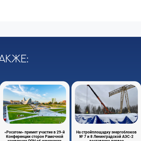
акже:
«Росатом» примет участие в 29-й
На стройплощадку энергоблоков
Конференции сторон Рамочной
№ 7 и 8 Ленинградской АЭС-2
конвенции ООН об изменении
доставлено первое