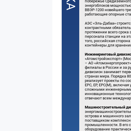
побережье Средиземного 
энергоблоков мощностью
ВВЭР-1200 новейшего тр
работающие опорные ста
АЭС «Эль-Дабаа» строится
контрактными обязательс
протяжении всего срока 
персонала станции на эт
того, российская сторон
контейнеры для хранения
Инжиниринговый дивизио
«Атомстройэкспорт» (Мос
– АО «Атомэнергопроект»
филиалы в России и за 
дивизион занимает перв
странах мира. Порядка 
реализует проекты по со
EPC, EP, EPC(M), включая
сложными инженерными о
инновационные технологи
отвечают всем междуна
Машиностроительный див
энергомашиностроительн
острова и машинного зал
поставщиком комплексны
промышленности. В его с
оборудование практическ