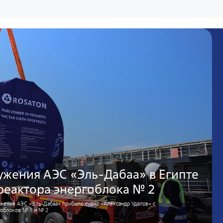
ужения АЭС «Эль-Дабаа» в Египте
реактора энергоблока № 2
ужения АЭС «Эль-Дабаа» прибыло судно «Александр Удалов» с
гоблоков № 1 и № 2