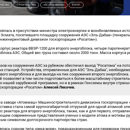
ЧЕСТВО
СТРОИТЕЛЬСТВО
АЭС «ЭЛЬ-ДАБАА»
ЕГИПЕТ
тоялась в присутствии министра электроэнергии и возобновляемых ист
 Эсмата, посетившего площадку сооружения АЭС «Эль-Дабаа» (генерал
нжиниринговый дивизион госкорпорации «Росатом»).
корпус реактора ВВЭР-1200 для второго энергоблока, четыре парогенера
блока АЭС. Общий вес груза составил около 2000 тонн. Масса корпуса ре
зов на сооружение АЭС за рубежом обеспечил выход "Росатома" на пот
х станций. Устройства, отправленные для АЭС "Эль-Дабаа", необходим
ого энергоблока и для выхода на пик сооружения второго энергоблока.
 позволяет в том числе подготовиться к более масштабному строитель
по нашей зарубежной программе, но и в рамках Генсхемы внутри стран
оскорпорации «Росатом»
Алексей Лихачев.
на заводе «Атоммаш» Машиностроительного дивизиона госкорпорации «
поставка стала самой крупногабаритной отгрузкой для одной атомной эл
 реактора для второго энергоблока, также, как и для первого, отправл
ающем современные представления ученых о модели атома и мотивы р
ным символом долгосрочного партнерства стран.
ялась судном типа «река-море», предназначенным для перевозки грузо