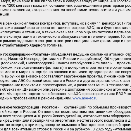
моря, примерно в 300 километрах к северо-западу от Каира. АЭС состои
 по 1200 мегаватт каждый, оснащенных водо-водяными реакторами рос
етьего поколения, которые являются новейшими технологиями и уже и
нции.
 в рамках комплекса контрактов, вступивших в силу 11 декабря 2017 год
твами российская сторона не только построит АЭС, но и будет поставл
эксплуатации станции, а также оказывать помощь египетским партнера
апе эксплуатации и технического обслуживания в течение первых 10 ле
а в рамках отдельного контракта построит специальные хранилища и п
 отработавшего ядерного топлива.
н госкорпорации «Росатом»
объединяет ведущие компании атомной отр
ква, Нижний Новгород, филиалы в России и за рубежом), Объединенны
 (Московский, Нижегородский, Санкт-Петербургский филиалы – проект
рубежом, изыскательские филиалы) и дочерние строительные организ
ое место в мире по портфелю заказов и количеству одновременно соор
80 % выручки дивизиона составляют зарубежные проекты. Инжиниринго
оружению АЭС большой мощности в России и других странах, оказывает
 управление проектом и проектирование, и развивает Multi-D технологии
бъектами. Дивизион опирается на достижения российской атомной 
и. Мы строим надежные и безопасные АЭС с реакторами типа ВВЭР пок
родным требованиям и рекомендациям.
www.ase-ec.ru
изион госкорпорации «Росатом»
– крупнейший по объемам производст
ый холдинг России. Он является комплектным поставщиком оборудова
а всех строящихся АЭС российского дизайна, изготовителем оборудова
х решений для предприятий энергетики, нефтегазового комплекса и д
остав входит, к примеру, завод «Атоммаш» в Волгодонске, который про
и для всех атомных строек в России и за рубежом. В 2026 году «Атомма