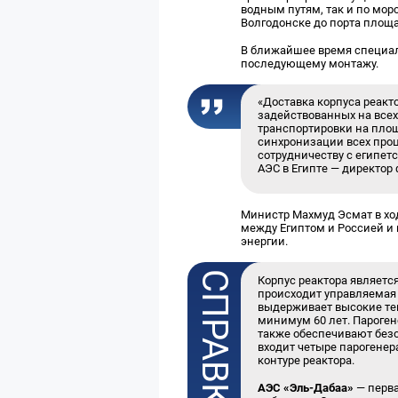
водным путям, так и по мор
Волгодонске до порта площ
В ближайшее время специали
последующему монтажу.
«Доставка корпуса реакт
задействованных на всех
транспортировки на пло
синхронизации всех проц
сотрудничеству с египет
АЭС в Египте — директор
Министр Махмуд Эсмат в хо
между Египтом и Россией и
энергии.
Корпус реактора являетс
происходит управляемая 
выдерживает высокие тем
минимум 60 лет. Пароген
также обеспечивают безо
входит четыре парогене
контуре реактора.
АЭС «Эль-Дабаа»
— перва