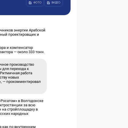
ФОТО
ВИДЕО
очников энергии Арабской
ьный проектировщик и
тора и компенсатор
актора — около 333 тонн.
очное производство
ы для перехода к
 Ритмичная работа
ству новых
ы», — прокомментировал
Росатом» в Волгодонске
ектростанции за всю
ен на стройплощадку в
усских народных
в как по внутренним