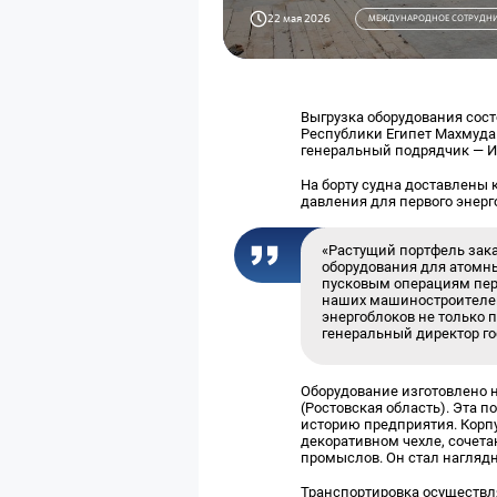
22 мая 2026
МЕЖДУНАРОДНОЕ СОТРУДНИ
Выгрузка оборудования сос
Республики Египет Махмуда
генеральный подрядчик — И
На борту судна доставлены 
давления для первого энерго
«Растущий портфель зака
оборудования для атомны
пусковым операциям перв
наших машиностроителей
энергоблоков не только 
генеральный директор г
Оборудование изготовлено 
(Ростовская область). Эта 
историю предприятия. Корпус
декоративном чехле, сочет
промыслов. Он стал нагляд
Транспортировка осуществл