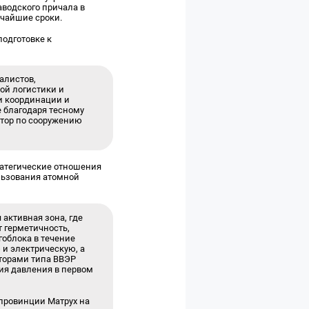
аводского причала в
тчайшие сроки.
подготовке к
алистов,
ной логистики и
и координации и
е благодаря тесному
ктор по сооружению
ратегические отношения
льзования атомной
активная зона, где
 герметичность,
гоблока в течение
 и электрическую, а
кторами типа ВВЭР
ия давления в первом
 провинции Матрух на