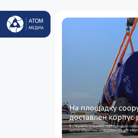
На площадку соор
доставлен корпус 
В специализированный порт площадки соор
крупногабаритным оборудованием для энер