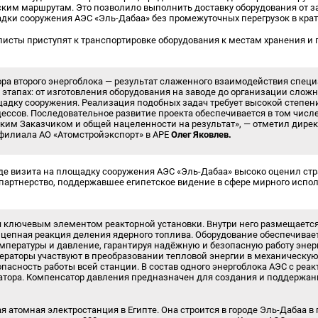
ским маршрутам. Это позволило выполнить доставку оборудования от з
адки сооружения АЭС «Эль-Дабаа» без промежуточных перегрузок в кра
сты приступят к транспортировке оборудования к местам хранения и 
ора второго энергоблока — результат слаженного взаимодействия специ
 этапах: от изготовления оборудования на заводе до организации слож
щадку сооружения. Реализация подобных задач требует высокой степен
ессов. Последовательное развитие проекта обеспечивается в том числ
ским Заказчиком и общей нацеленности на результат», — отметил дире
 филиала АО «Атомстройэкспорт» в АРЕ
Олег Яковлев.
де визита на площадку сооружения АЭС «Эль-Дабаа» высоко оценил ст
 партнерство, поддержавшее египетское видение в сфере мирного испо
я ключевым элементом реакторной установки. Внутри него размещается 
цепная реакция деления ядерного топлива. Оборудование обеспечивает
пературы и давление, гарантируя надёжную и безопасную работу энер
ераторы участвуют в преобразовании тепловой энергии в механическую
пасность работы всей станции. В состав одного энергоблока АЭС с реа
ратора. Компенсатор давления предназначен для создания и поддержан
я атомная электростанция в Египте. Она строится в городе Эль-Дабаа в