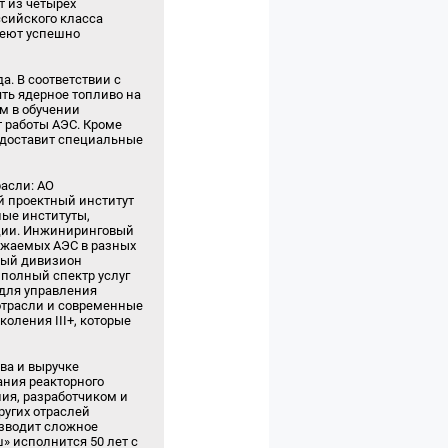
т из четырех
сийского класса
меют успешно
а. В соответствии с
ять ядерное топливо на
м в обучении
т работы АЭС. Кроме
редоставит специальные
асли: АО
й проектный институт
ные институты,
ации. Инжиниринговый
ужаемых АЭС в разных
вый дивизион
 полный спектр услуг
 для управления
отрасли и современные
оления III+, которые
ва и выручке
ния реакторного
ния, разработчиком и
ругих отраслей
изводит сложное
ш» исполнится 50 лет с