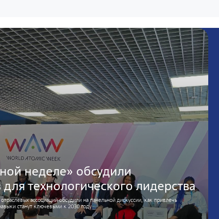
ной неделе» обсудили
 для технологического лидерства
 отраслевых ассоциаций обсудили на панельной дискуссии, как привлечь
навыки станут ключевыми к 2030 году