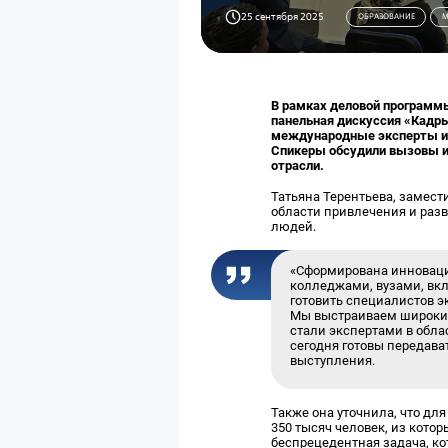
25 сентября 2025
ОБРАЗОВАНИЕ
М
В рамках деловой программ
панельная дискуссия «Кадры
международные эксперты из
Спикеры обсудили вызовы и 
отрасли.
Татьяна Терентьева, замест
области привлечения и разв
людей.
«Сформирована инноваци
колледжами, вузами, вк
готовить специалистов э
Мы выстраиваем широкие
стали экспертами в обла
сегодня готовы передава
выступления.
Также она уточнила, что дл
350 тысяч человек, из кото
беспрецедентная задача, ко