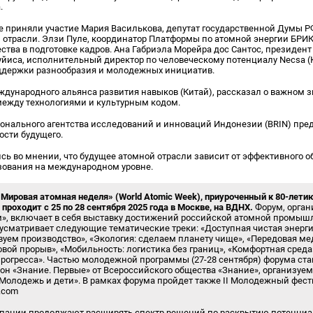
.
е приняли участие Мария Василькова, депутат государственной Думы Р
отрасли. Элзи Пуле, координатор Платформы по атомной энергии БРИК
тва в подготовке кадров. Ана Габриэла Морейра дос Сантос, президент 
уйиса, исполнительный директор по человеческому потенциалу Necsa 
держки разнообразия и молодежных инициатив.
дународного альянса развития навыков (Китай), рассказал о важном 
между технологиями и культурным кодом.
онального агентства исследований и инноваций Индонезии (BRIN) пре
ости будущего.
сь во мнении, что будущее атомной отрасли зависит от эффективного 
азования на международном уровне.
ировая атомная неделя» (World Atomic Week), приуроченный к 80-лети
роходит с 25 по 28 сентября 2025 года в Москве, на ВДНХ.
Форум, орга
м», включает в себя выставку достижений российской атомной промышл
усматривает следующие тематические треки: «Доступная чистая энер
уем производство», «Экология: сделаем планету чище», «Передовая ме
вой прорыв», «Мобильность: логистика без границ», «Комфортная среда»
прогресса». Частью молодежной программы (27-28 сентября) форума ста
н «Знание. Первые» от Всероссийского общества «Знание», организуе
Молодежь и дети». В рамках форума пройдет также II Молодежный фес
k.com
пании продолжают расширять спектр решений по раскрытию потенциал