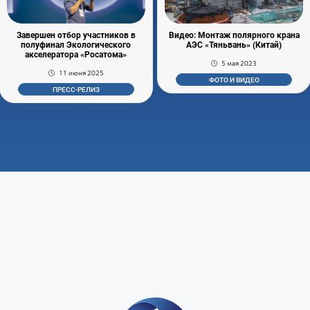
Завершен отбор участников в
Видео: Монтаж полярного крана
полуфинал Экологического
АЭС «Тяньвань» (Китай)
акселератора «Росатома»
5 мая 2023
11 июня 2025
ФОТО И ВИДЕО
ПРЕСС-РЕЛИЗ