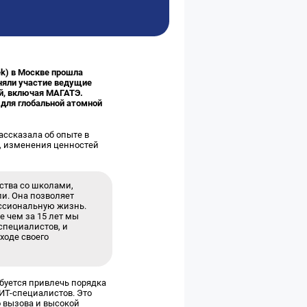
k) в Москве прошла
няли участие ведущие
й, включая МАГАТЭ.
 для глобальной атомной
ассказала об опыте в
а, изменения ценностей
ства со школами,
и. Она позволяет
ессиональную жизнь.
 чем за 15 лет мы
специалистов, и
 ходе своего
ебуется привлечь порядка
 ИТ-специалистов. Это
о вызова и высокой