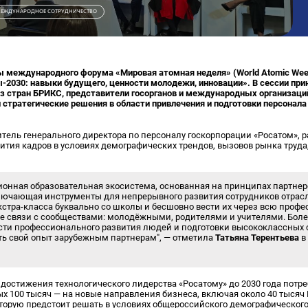
ЕЖДУНАРОДНОЕ СОТРУДНИЧЕСТВО
ы международного форума «Мировая атомная неделя» (World Atomic Wee
-2030: навыки будущего, ценности молодежи, инновации». В сессии при
 стран БРИКС, представители госорганов и международных организаци
стратегические решения в области привлечения и подготовки персонала
итель генерального директора по персоналу госкорпорации «Росатом», р
ития кадров в условиях демографических трендов, вызовов рынка труд
онная образовательная экосистема, основанная на принципах партнер
лючающая инструменты для непрерывного развития сотрудников отрасл
кстра-класса буквально со школы и бесшовно вести их через всю проф
 связи с сообществами: молодёжными, родителями и учителями. Более
сти профессионального развития людей и подготовки высококлассных 
ть свой опыт зарубежным партнерам", — отметила
Татьяна Терентьева
в
я достижения технологического лидерства «Росатому» до 2030 года потр
рых 100 тысяч — на новые направления бизнеса, включая около 40 тысяч
торую предстоит решать в условиях общероссийского демографическог