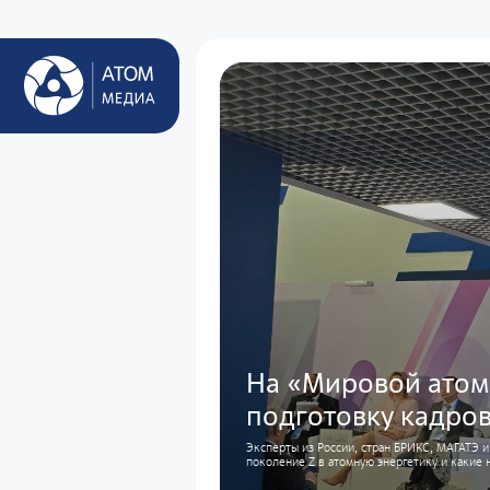
На «Мировой атом
подготовку кадров
Эксперты из России, стран БРИКС, МАГАТЭ и
поколение Z в атомную энергетику и какие 