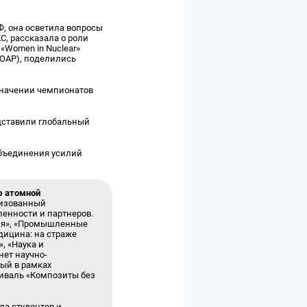
Ф, она осветила вопросы
С, рассказала о роли
«Women in Nuclear»
(ЮАР), поделились
значении чемпионатов
дставили глобальный
объединения усилий
ю атомной
низованный
енности и партнеров.
гия», «Промышленные
дицина: на страже
, «Наука и
нет научно-
мый в рамках
тиваль «Композиты без
а студентов и