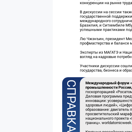
конкуренции на рынке труда
В дискуссии на сессии такж
государственной поддержки 
международного сотрудничес
Бразилия, и Ситхембиле Мб
успешными практиками под
Лю Чжэнъин, президент Меж
профмастерства и балансе 
Эксперты из МАГАТЭ и Наци
взгляд на кадровые потребн
Участники дискуссии сошли
государства, бизнеса и обр
Международный форум «М
промышленности России, п
госкорпорацией «Росато
Деловая программа пред
инновации: усовершенств
здоровья людей», «Цифро
образование: двигатель 
просветительский марафо
национального проекта «
границ». worldatomicwee
Крупные российские ком