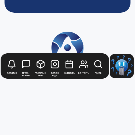
События
Пресс-
Проекты и
Фото и
Календарь
Контакты
Поиск
релизы
темы
видео
Будьте в курсе
новостей
Медиацентра
Атомной