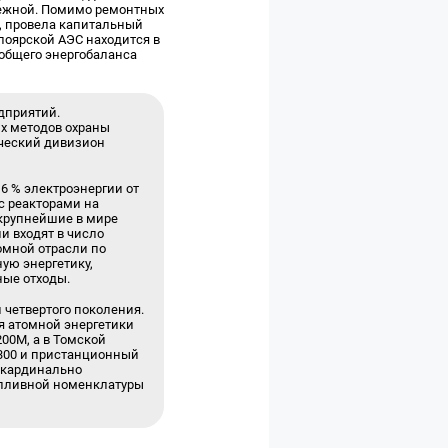
дежной. Помимо ремонтных
0, провела капитальный
лоярской АЭС находится в
 общего энергобаланса
дприятий.
х методов охраны
ический дивизион
6 % электроэнергии от
с реакторами на
о крупнейшие в мире
и входят в число
омной отрасли по
ую энергетику,
ные отходы.
четвертого поколения.
я атомной энергетики
00М, а в Томской
-300 и пристанционный
 кардинально
топливной номенклатуры