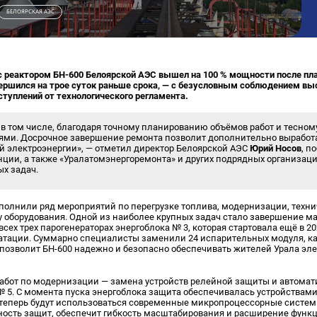
БЕЛОЯРСКАЯ АЭС
 с реактором БН-600 Белоярской АЭС вышел на 100 % мощности после пл
ершился на трое суток раньше срока, — с безусловным соблюдением вы
ступлений от технологического регламента.
, в том числе, благодаря точному планированию объёмов работ и тесно
ми. Досрочное завершение ремонта позволит дополнительно выработа
ой электроэнергии», — отметил директор Белоярской АЭС
Юрий Носов
, п
ции, а также «Уралатомэнергоремонта» и других подрядных организац
х задач.
полнили ряд мероприятий по перегрузке топлива, модернизации, техн
 оборудования. Одной из наиболее крупных задач стало завершение 
ех трех парогенераторах энергоблока № 3, которая стартовала ещё в 20
уатации. Суммарно специалисты заменили 24 испарительных модуля, к
о позволит БН-600 надежно и безопасно обеспечивать жителей Урала эл
абот по модернизации — замена устройств релейной защиты и автомат
 5. С момента пуска энергоблока защита обеспечивалась устройствами
 теперь будут использоваться современные микропроцессорные систе
ность защит, обеспечит гибкость масштабирования и расширение функ