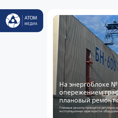
На энергоблоке №
опережением граф
плановый ремонт 
Плановые ремонты проводятся регулярно на
эксплуатационных характеристик оборудова