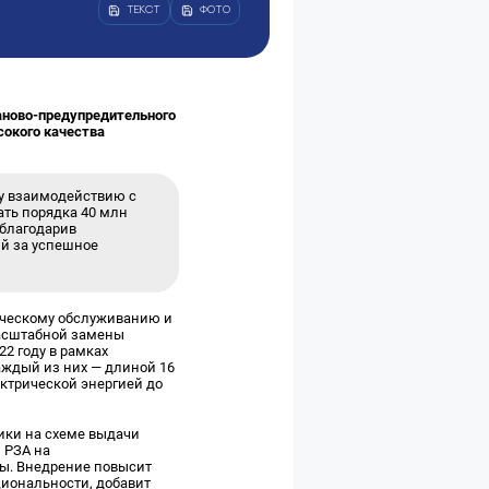
ТЕКСТ
ФОТО
аново-предупредительного
сокого качества
му взаимодействию с
ть порядка 40 млн
облагодарив
ий за успешное
ическому обслуживанию и
масштабной замены
22 году в рамках
аждый из них — длиной 16
ектрической энергией до
ики на схеме выдачи
 РЗА на
мы. Внедрение повысит
циональности, добавит