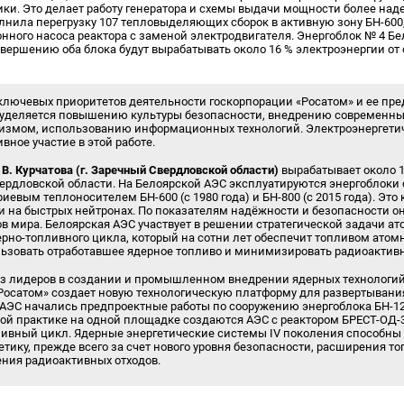
ки. Это делает работу генератора и схемы выдачи мощности более на
лнила перегрузку 107 тепловыделяющих сборок в активную зону БН-60
нного насоса реактора с заменой электродвигателя. Энергоблок № 4 Бе
авершению оба блока будут вырабатывать около 16 % электроэнергии от
ключевых приоритетов деятельности госкорпорации «Росатом» и ее пре
уделяется повышению культуры безопасности, внедрению современны
атизмом, использованию информационных технологий. Электроэнергет
вное участие в этой работе.
 В. Курчатова (г. Заречный Свердловской области)
вырабатывает около 1
ердловской области. На Белоярской АЭС эксплуатируются энергоблоки 
иевым теплоносителем БН-600 (с 1980 года) и БН-800 (с 2015 года). Эт
и на быстрых нейтронах. По показателям надёжности и безопасности он
в мира. Белоярская АЭС участвует в решении стратегической задачи ат
рно-топливного цикла, который на сотни лет обеспечит топливом атомн
льзовать отработавшее ядерное топливо и минимизировать радиоактив
из лидеров в создании и промышленном внедрении ядерных технологий 
Росатом» создает новую технологическую платформу для развертывани
 АЭС начались предпроектные работы по сооружению энергоблока БН-12
вой практике на одной площадке создаются АЭС с реактором БРЕСТ-ОД
ивный цикл. Ядерные энергетические системы IV поколения способны
тику, прежде всего за счет нового уровня безопасности, расширения 
ения радиоактивных отходов.