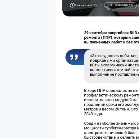
1 октября 2025
ОБСЛУЖИВАНИЕ АЭС
29 сентября энергоблок № 3
ремонта (ППР), который зав
выполненных работ и без от
«Этого удалось добиться
подрядными организация
кВт·ч экологически чист
коллективы атомной стан
выполнение поставленны
В ходе ППР специалисты вы
профилактическому ремонту
испарительных модулей на вс
продления срока его экспл
метров и весом 20 тонн. Эт
2040 года.
Среди наиболее значимых р
мощности турбогенератора №
электромеханической базе,
быстродействие и селектив