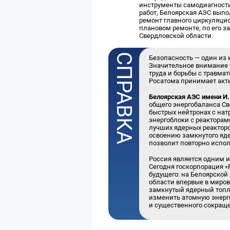
инструменты самодиагности
работ, Белоярская АЭС выпо
ремонт главного циркуляцио
плановом ремонте, по его з
Свердловской области.
Безопасность — один из 
Значительное внимание 
труда и борьбы с травм
Росатома принимает акти
Белоярская АЭС имени И.
общего энергобаланса Св
быстрых нейтронах с натр
энергоблоки с реакторам
лучших ядерных реакторо
освоению замкнутого яде
позволит повторно испо
Россия является одним 
Сегодня госкорпорация «
будущего: на Белоярской
области впервые в миро
замкнутый ядерный топл
изменить атомную энерге
и существенного сокращ