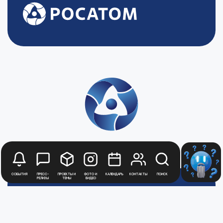
События
Пресс-
Проекты и
Фото и
Календарь
Контакты
Поиск
релизы
темы
видео
Будьте в курсе
новостей