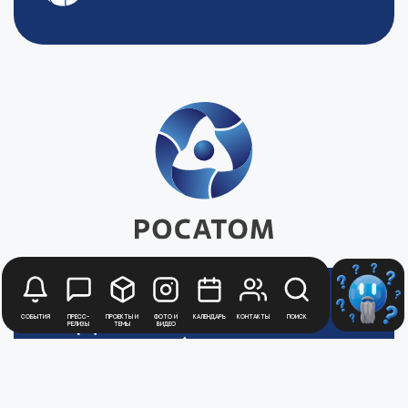
Будьте в курсе
События
Пресс-
Проекты и
Фото и
Календарь
Контакты
Поиск
релизы
темы
видео
новостей
Медиацентра