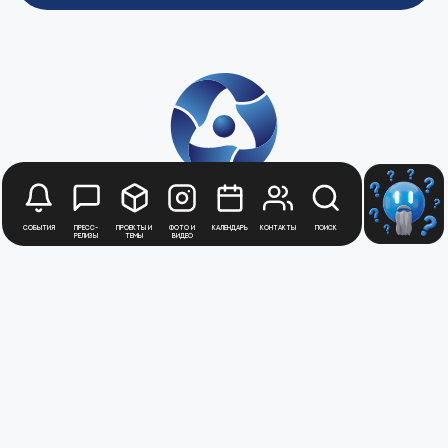
События
Пресс-
Проекты и
Фото и
Календарь
Контакты
Поиск
релизы
темы
видео
Будьте в курсе
новостей
Медиацентра
Атомной
Промышленности