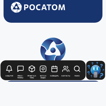
События
Пресс-
Проекты и
Фото и
Календарь
Контакты
Поиск
релизы
темы
видео
Будьте в курсе
новостей