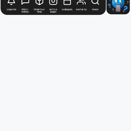
События
Пресс-
Проекты и
Фото и
Календарь
Контакты
Поиск
релизы
темы
видео
Будьте в курсе
новостей
Медиацентра
Атомной
Промышленности
Для получения рассылки новостей
зарегистрируйтесь в Личном кабинете
Перейти в ЛК