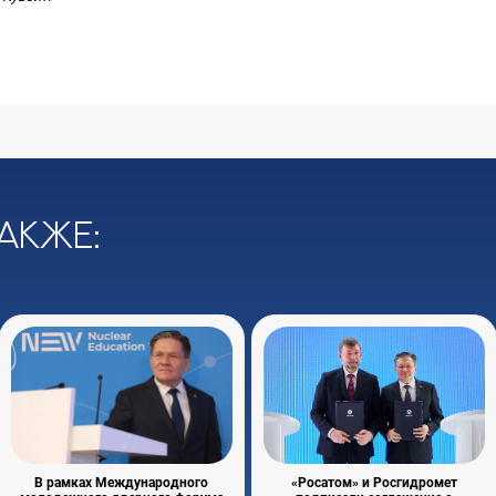
акже:
В рамках Международного
«Росатом» и Росгидромет