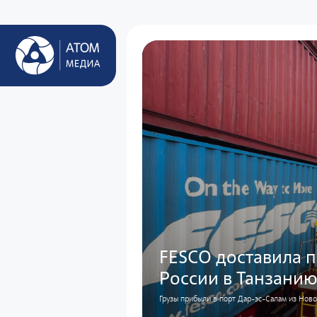
FESCO доставила 
России в Танзани
Грузы прибыли в порт Дар-эс-Салам из Нов