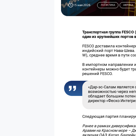
15 мая 2026
ЛОГИСТИКА
АФРИКА
Транспортная группа FESCO 
один из крупнейших портов 
FESCO доставила контейнер
индийский порт Нава-Шева. 
W), среднее время в пути со
В импортном направлении из
контейнеры можно будет тр
решений FESCO.
«Дар-эс-Салам является 
возможностью через него
обладает большим потен
директор «Феско Интегри
Следующая партия планирует
Ранее в рамках диверсифика
Аравии на Красном море – Д
включая ОАЭ, Катар, Бахрейн,