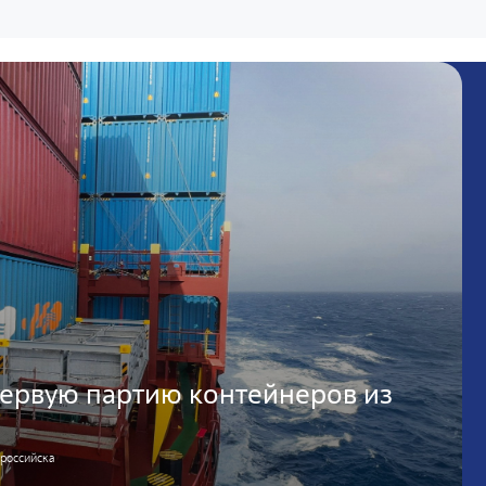
первую партию контейнеров из
ю
ороссийска