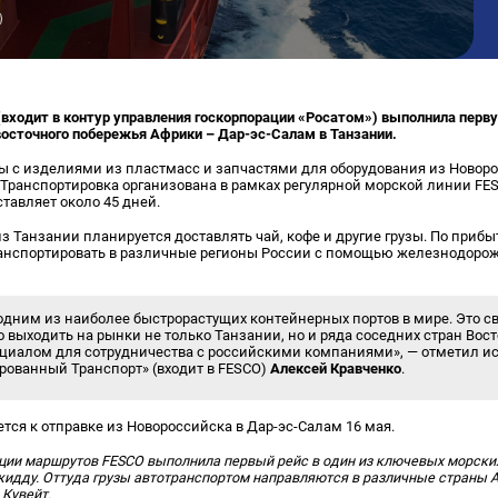
(входит в контур управления госкорпорации «Росатом») выполнила перв
восточного побережья Африки – Дар-эс-Салам в Танзании.
ы с изделиями из пластмасс и запчастями для оборудования из Новор
Транспортировка организована в рамках регулярной морской линии FESCO
ставляет около 45 дней.
 Танзании планируется доставлять чай, кофе и другие грузы. По приб
анспортировать в различные регионы России с помощью железнодоро
одним из наиболее быстрорастущих контейнерных портов в мире. Это св
 выходить на рынки не только Танзании, но и ряда соседних стран Вос
циалом для сотрудничества с российскими компаниями», — отметил 
рованный Транспорт» (входит в FESCO)
Алексей Кравченко
.
ся к отправке из Новороссийска в Дар-эс-Салам 16 мая.
ции маршрутов FESCO выполнила первый рейс в один из ключевых морски
жидду. Оттуда грузы автотранспортом направляются в различные страны А
 Кувейт.