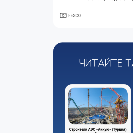
FESCO
Читайте т
Строители АЭС «Аккую» (Турция)