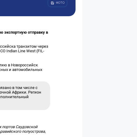
ФОТО
ую экспортную отправку в
оссийска транзитом через
 Indian Line West (FIL-
ытию в Новороссийск
жных и автомобильных
язано в том числе с
точной Африки. Регион
исполнительный
х портов Саудовской
равийского полуострова,