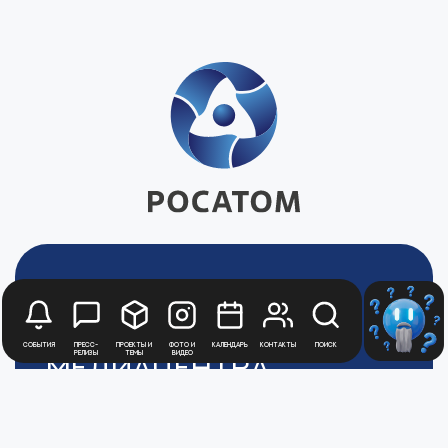
Будьте в курсе
новостей
События
Пресс-
Проекты и
Фото и
Календарь
Контакты
Поиск
релизы
темы
видео
Медиацентра
Атомной
Промышленности