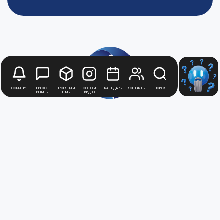
События
Пресс-
Проекты и
Фото и
Календарь
Контакты
Поиск
релизы
темы
видео
Будьте в курсе
новостей
Медиацентра
Атомной