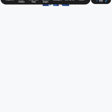
релизы
темы
видео
Будьте в курсе
новостей
Медиацентра
Атомной
Промышленности
Для получения рассылки новостей
зарегистрируйтесь в Личном кабинете