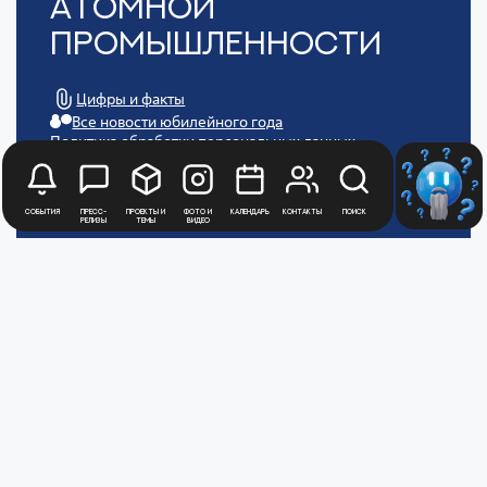
Атомной
Промышленности
Цифры и факты
Все новости юбилейного года
Политика обработки персональных данных
АТОММЕДИА
Пользовательское соглашение АТОММЕДИА
События
Пресс-
Проекты и
Фото и
Календарь
Контакты
Поиск
релизы
темы
видео