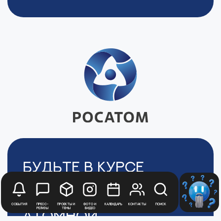
Будьте в курсе
новостей
Медиацентра
События
Пресс-
Проекты и
Фото и
Календарь
Контакты
Поиск
релизы
темы
видео
Атомной